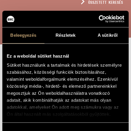
ÖSSZETETT KERESÉS
MŰVÉSZADATBÁZIS
ZENEMŰ-ADATBÁZIS
KERESÉS
ZENEI KÖNYVTÁR, ONLINE KATALÓGUS
Beleegyezés
Részletek
A sütikről
Ez a weboldal sütiket használ
JELEK, JÁTÉKOK
A MŰ CÍME
Sütiket használunk a tartalmak és hirdetések személyre
ÉS ÜZENETEK
szabásához, közösségi funkciók biztosításához,
NAGYBŐGŐRE 5 -
valamint weboldalforgalmunk elemzéséhez. Ezenkívül
közösségi média-, hirdető- és elemező partnereinkkel
SCHATTEN /
megosztjuk az Ön weboldalhasználatra vonatkozó
ÁRNYAK
adatait, akik kombinálhatják az adatokat más olyan
adatokkal, amelyeket Ön adott meg számukra vagy az
Ön által használt más szolgáltatásokból gyűjtöttek.
Kurtág György
ZENESZERZŐ
Jelek, játékok és üzenetek nagybőgőre 5 - Schatten / Árnyak
Hozzájárulás
EREDETI /