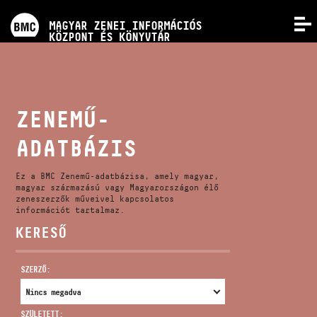
PROGRAMOK
MAGYAR ZENEI INFORMÁCIÓS
MENÜ
KÖZPONT ÉS KÖNYVTÁR
VERSENYEK
KÉPZÉSEK
ZENEMŰ-
ADATBÁZIS
KIADVÁNYOK
Ez a BMC Zenemű-adatbázisa, amely magyar,
RÓLUNK
magyar származású vagy Magyarországon élő
zeneszerzők műveivel kapcsolatos
információt tartalmaz.
KERESŐ
KAPCSOLAT
SZERZŐ:
VIDEÓ GALÉRIA
SZÜLETETT: