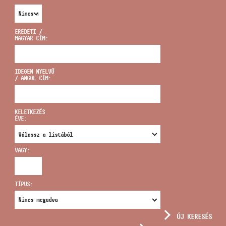
EREDETI /
MAGYAR CÍM:
CÍM
IDEGEN NYELVŰ
/ ANGOL CÍM:
EMAIL
infokozpont@bmc.hu
KELETKEZÉS
ÉVE:
TELEFON
VAGY:
NYITVA TARTÁS
TÍPUS:
ÚJ KERESÉS