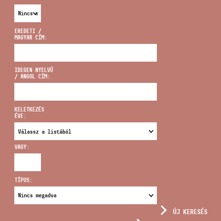
EREDETI /
MAGYAR CÍM:
CÍM
IDEGEN NYELVŰ
/ ANGOL CÍM:
EMAIL
infokozpont@bmc.hu
KELETKEZÉS
ÉVE:
TELEFON
VAGY:
NYITVA TARTÁS
TÍPUS:
ÚJ KERESÉS