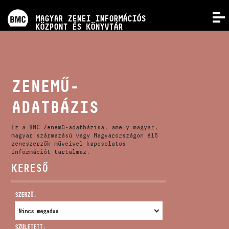
PROGRAMOK
MAGYAR ZENEI INFORMÁCIÓS
MENÜ
KÖZPONT ÉS KÖNYVTÁR
VERSENYEK
KÉPZÉSEK
ZENEMŰ-
ADATBÁZIS
KIADVÁNYOK
Ez a BMC Zenemű-adatbázisa, amely magyar,
RÓLUNK
magyar származású vagy Magyarországon élő
zeneszerzők műveivel kapcsolatos
információt tartalmaz.
KERESŐ
KAPCSOLAT
SZERZŐ:
VIDEÓ GALÉRIA
SZÜLETETT: