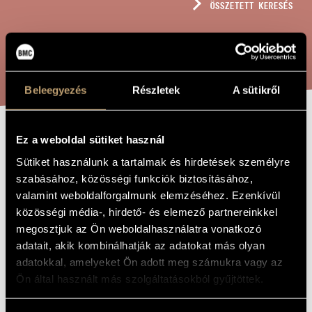
ÖSSZETETT KERESÉS
MŰVÉSZADATBÁZIS
ZENEMŰ-ADATBÁZIS
KERESÉS
ZENEI KÖNYVTÁR, ONLINE KATALÓGUS
Beleegyezés
Részletek
A sütikről
Ez a weboldal sütiket használ
JELEK, JÁTÉKOK
A MŰ CÍME
Sütiket használunk a tartalmak és hirdetések személyre
ÉS ÜZENETEK
szabásához, közösségi funkciók biztosításához,
VONÓSDUÓRA -
valamint weboldalforgalmunk elemzéséhez. Ezenkívül
SZIGORÚAN
közösségi média-, hirdető- és elemező partnereinkkel
megosztjuk az Ön weboldalhasználatra vonatkozó
MAGÁNLEVÉL A
adatait, akik kombinálhatják az adatokat más olyan
80 ÉVESNEK
adatokkal, amelyeket Ön adott meg számukra vagy az
Ön által használt más szolgáltatásokból gyűjtöttek.
Kurtág György
ZENESZERZŐ