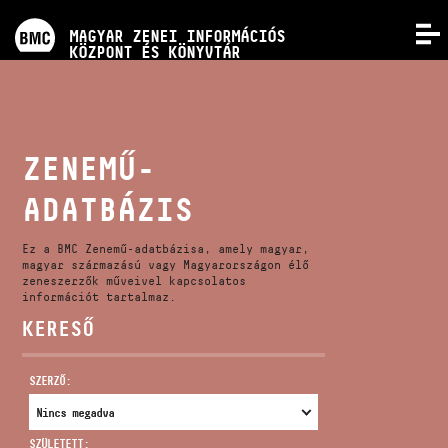
PROGRAMOK
MAGYAR ZENEI INFORMÁCIÓS
MENÜ
KÖZPONT ÉS KÖNYVTÁR
VERSENYEK
KÉPZÉSEK
ZENEMŰ-
ADATBÁZIS
KIADVÁNYOK
Ez a BMC Zenemű-adatbázisa, amely magyar,
RÓLUNK
magyar származású vagy Magyarországon élő
zeneszerzők műveivel kapcsolatos
információt tartalmaz.
KERESŐ
KAPCSOLAT
SZERZŐ:
VIDEÓ GALÉRIA
SZÜLETETT: