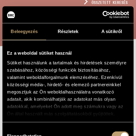
ÖSSZETETT KERESÉS
MŰVÉSZADATBÁZIS
ZENEMŰ-ADATBÁZIS
KERESÉS
Beleegyezés
Részletek
A sütikről
ZENEI KÖNYVTÁR, ONLINE KATALÓGUS
Ez a weboldal sütiket használ
JELEK, JÁTÉKOK
Sütiket használunk a tartalmak és hirdetések személyre
A MŰ CÍME
szabásához, közösségi funkciók biztosításához,
ÉS ÜZENETEK
valamint weboldalforgalmunk elemzéséhez. Ezenkívül
MÉLYHEGEDŰRE -
közösségi média-, hirdető- és elemező partnereinkkel
ILLÉS ÁRPÁDNÉ
megosztjuk az Ön weboldalhasználatra vonatkozó
adatait, akik kombinálhatják az adatokat más olyan
EMLÉKÉRE
adatokkal, amelyeket Ön adott meg számukra vagy az
Ön által használt más szolgáltatásokból gyűjtöttek.
Kurtág György
ZENESZERZŐ
Hozzájárulás
Jelek, játékok és üzenetek mélyhegedűre - Illés Árpádné
EREDETI /