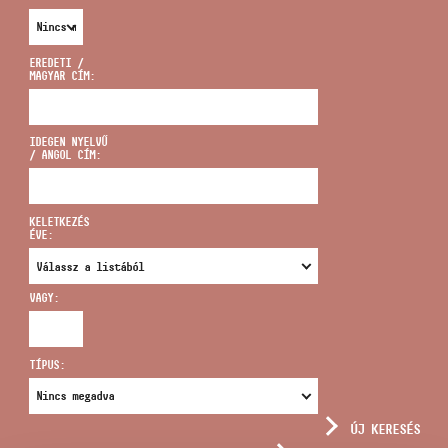
EREDETI /
MAGYAR CÍM:
CÍM
IDEGEN NYELVŰ
/ ANGOL CÍM:
EMAIL
infokozpont@bmc.hu
KELETKEZÉS
ÉVE:
TELEFON
VAGY:
NYITVA TARTÁS
TÍPUS:
ÚJ KERESÉS