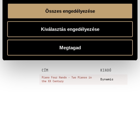
Buy here!
/ FORRÁS
Összes engedélyezése
1 PERCES
Durch Adams Fall ist ganz verderbt,
1
MINTA
BWV 637
Kiválasztás engedélyezése
Composed: 1973-1976
MEGJEGYZÉSEK,
TOVÁBBI INFO
Megtagad
FELVÉTELEK
CÍM
KIADÓ
Piano Four Hands - Two Pianos in
Dynamic
the XX Century