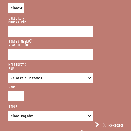
EREDETI /
MAGYAR CÍM:
CÍM
IDEGEN NYELVŰ
/ ANGOL CÍM:
EMAIL
infokozpont@bmc.hu
KELETKEZÉS
ÉVE:
TELEFON
VAGY:
NYITVA TARTÁS
TÍPUS:
ÚJ KERESÉS