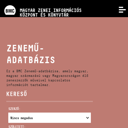
PROGRAMOK
MAGYAR ZENEI INFORMÁCIÓS
MENÜ
KÖZPONT ÉS KÖNYVTÁR
VERSENYEK
KÉPZÉSEK
ZENEMŰ-
ADATBÁZIS
KIADVÁNYOK
Ez a BMC Zenemű-adatbázisa, amely magyar,
RÓLUNK
magyar származású vagy Magyarországon élő
zeneszerzők műveivel kapcsolatos
információt tartalmaz.
KERESŐ
KAPCSOLAT
SZERZŐ:
VIDEÓ GALÉRIA
SZÜLETETT: