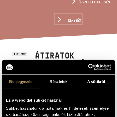
ÖSSZETETT KERESÉS
MŰVÉSZADATBÁZIS
ZENEMŰ-ADATBÁZIS
KERESÉS
ZENEI KÖNYVTÁR, ONLINE KATALÓGUS
ÁTIRATOK
A MŰ CÍME
MACHAUT-TÓL J.
S. BACHIG -
JOHANN
Beleegyezés
Részletek
A sütikről
SEBASTIAN
BACH: DURCH
Ez a weboldal sütiket használ
ADAMS FALL IST
Sütiket használunk a tartalmak és hirdetések személyre
GANZ VERDERBT,
szabásához, közösségi funkciók biztosításához,