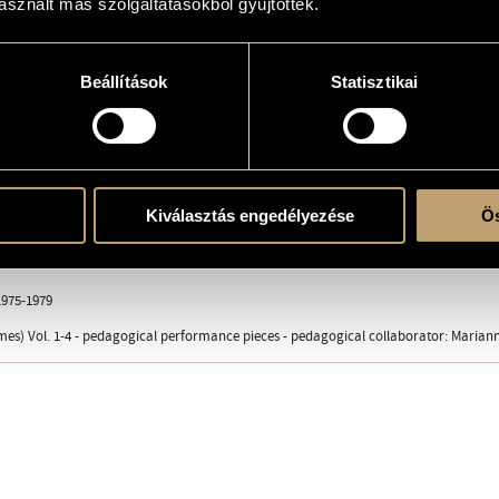
sznált más szolgáltatásokból gyűjtöttek.
Beállítások
Statisztikai
erre
Kiválasztás engedélyezése
Ös
a Budapest © 1979, Z. 8377
975-1979
es) Vol. 1-4 - pedagogical performance pieces - pedagogical collaborator: Marian