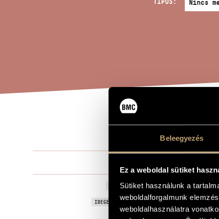
TÍPUS:
JÁT
A MŰ CÍME
Beleegyezés
Kurtág Györ
ZENESZERZŐ
Ez a weboldal sütiket haszn
Játékok I/10B
Sütiket használunk a tartal
EREDETI / MAGYAR CÍM
weboldalforgalmunk elemzésé
Games I/10B 
IDEGEN NYELVŰ / ANGOL CÍM
weboldalhasználatra vonatko
Játékok (Gam
AJÁNLÁS