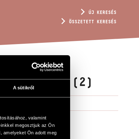
ÚJ KERESÉS
ÖSSZETETT KERESÉS
Z EMBER... (2)
A sütikről
tosításához, valamint
einkkel megosztjuk az Ön
l, amelyeket Ön adott meg