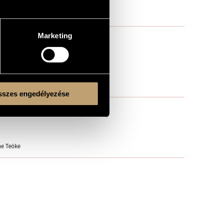
Marketing
szes engedélyezése
ne Teöke