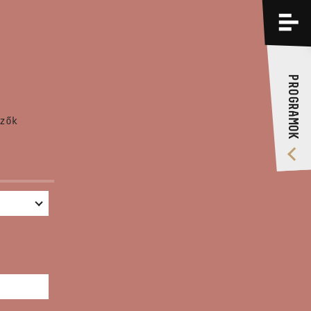
PROGRAMOK
KÉPZÉSEK
PROGRAMOK
RÓLUNK
zők
VIDEÓ GALÉRIA