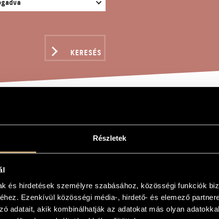
KERESÉS
ÉKOK I/10B - VIRÁG A
Részletek
gy
ál
 - Virág az ember... (2)
mak és hirdetések személyre szabásához, közösségi funkciók biz
hez. Ezenkívül közösségi média-, hirdető- és elemező partner
- Flowers We Are... (2)
zó adatait, akik kombinálhatják az adatokat más olyan adatokka
es) Vol. 1-4 is dedicated to the memory of Magda Kardos