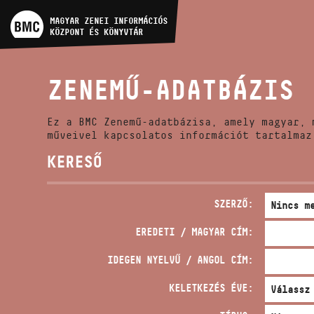
MŰVÉSZADATBÁZIS
MAGYAR ZENEI INFORMÁCIÓS
KÖZPONT ÉS KÖNYVTÁR
ZENEMŰ-ADATBÁZIS
ZENEMŰ-ADATBÁZIS
ZENEI KÖNYVTÁR, ONLINE
KATALÓGUS
Ez a BMC Zenemű-adatbázisa, amely magyar, 
műveivel kapcsolatos információt tartalmaz
KERESŐ
SZERZŐ:
EREDETI / MAGYAR CÍM:
IDEGEN NYELVŰ / ANGOL CÍM:
KELETKEZÉS ÉVE: