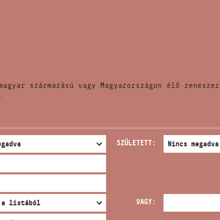
HÍREK
CÍM
VERSENYEK
EMAIL
infokozpont@bmc.hu
KIADVÁNYOK
TELEFON
magyar származású vagy Magyarországon élő zeneszer
KAPCSOLAT
.
NYITVA TARTÁS
SZÜLETETT:
VAGY: