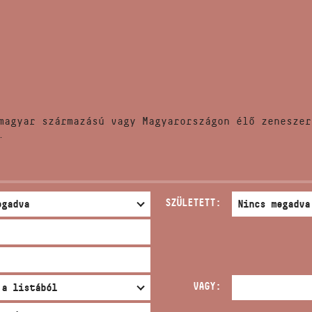
HÍREK
CÍM
VERSENYEK
EMAIL
infokozpont@bmc.hu
KIADVÁNYOK
TELEFON
magyar származású vagy Magyarországon élő zeneszer
KAPCSOLAT
.
NYITVA TARTÁS
SZÜLETETT:
VAGY: