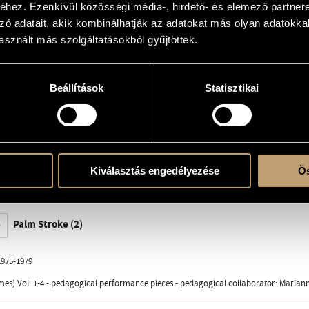
hez. Ezenkívül közösségi média-, hirdető- és elemező partner
zó adatait, akik kombinálhatják az adatokat más olyan adatokka
sznált más szolgáltatásokból gyűjtöttek.
erre
Beállítások
Statisztikai
a Budapest 1979, Z. 8377
Kiválasztás engedélyezése
Ös
LPX 11846, Márta Kurtág (pf.)
2006 - Gábor Csalog (pf.)
Palm Stroke (2)
975-1979
es) Vol. 1-4 - pedagogical performance pieces - pedagogical collaborator: Marian