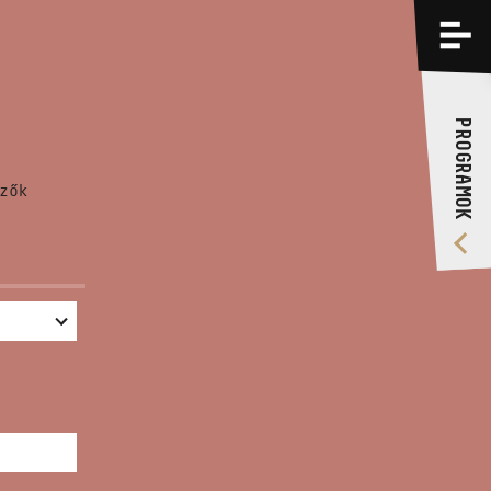
PROGRAMOK
KÉPZÉSEK
PROGRAMOK
RÓLUNK
zők
VIDEÓ GALÉRIA