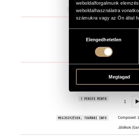
weboldalforgalmunk elemzésé
1979
A MŰ KELETKEZÉSI ÉVE
weboldalhasználatra vonatko
számukra vagy az Ön által ha
Szólóhangsz
TÍPUS
Hozzájárulás
1
ELŐADÓK SZÁMA
Elengedhetetlen
kiválasztása
pf.
ELŐADÓI APPARÁTUS
1 perc
IDŐTARTAM
Editio Music
KOTTAKIADÓ / FORRÁS
Buy here!
Megtagad
Hungaroton S
HANGFELVÉTELEK
BMC CD 123, 
1 PERCES MINTA
1
Composed: 1
MEGJEGYZÉSEK, TOVÁBBI INFO
Játékok (Gam