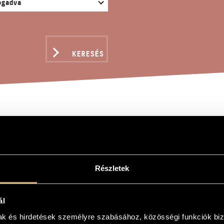
KERESÉS
ÉKOK I/ 2A - TENYERE
gy
Részletek
 - Tenyeres (2)
ál
- Palm Stroke (2)
mak és hirdetések személyre szabásához, közösségi funkciók biz
es) Vol. 1-4 is dedicated to the memory of Magda Kardos