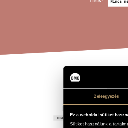
TÍPUS:
JÁT
A MŰ CÍME
Kurtág Györ
ZENESZERZŐ
Beleegyezés
Játékok I/ 2A
EREDETI / MAGYAR CÍM
Ez a weboldal sütiket haszn
Games I/ 2A 
IDEGEN NYELVŰ / ANGOL CÍM
Sütiket használunk a tartal
Játékok (Gam
AJÁNLÁS