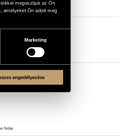
einkkel megosztjuk az Ön
l, amelyeket Ön adott meg
Marketing
szes engedélyezése
ne Teöke