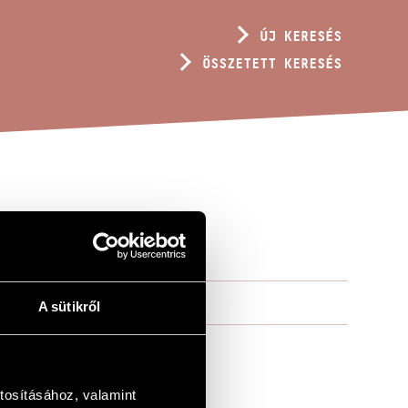
ÚJ KERESÉS
ÖSSZETETT KERESÉS
S (2)
A sütikről
tosításához, valamint