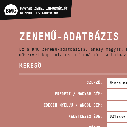
MŰVÉSZADATBÁZIS
MAGYAR ZENEI INFORMÁCIÓS
KÖZPONT ÉS KÖNYVTÁR
ZENEMŰ-ADATBÁZIS
ZENEMŰ-ADATBÁZIS
ZENEI KÖNYVTÁR, ONLINE
KATALÓGUS
Ez a BMC Zenemű-adatbázisa, amely magyar, 
műveivel kapcsolatos információt tartalmaz
KERESŐ
SZERZŐ:
EREDETI / MAGYAR CÍM:
IDEGEN NYELVŰ / ANGOL CÍM:
KELETKEZÉS ÉVE: