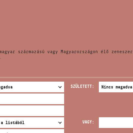
HÍREK
CÍM
VERSENYEK
EMAIL
infokozpont@bmc.hu
KIADVÁNYOK
TELEFON
magyar származású vagy Magyarországon élő zeneszer
KAPCSOLAT
.
NYITVA TARTÁS
SZÜLETETT:
VAGY: