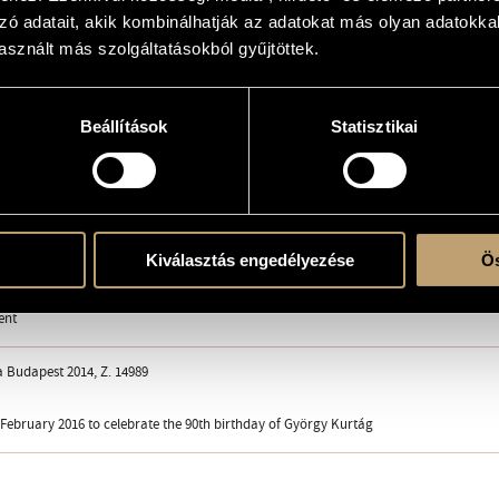
ptien en route vers l´inconnu... - Musée du Louvre [VIe dynastie, vers 2350-2200 av. J.
zó adatait, akik kombinálhatják az adatokat más olyan adatokka
ptien en route vers l´inconnu... - Musée du Louvre [VIe dynastie, vers 2350-2200 av. J.
sznált más szolgáltatásokból gyűjtöttek.
con supersordino) vagy zongorára
essler, 90
Beállítások
Statisztikai
erre
Kiválasztás engedélyezése
Ös
supersordino) or pf.
ent
a Budapest 2014, Z. 14989
 February 2016 to celebrate the 90th birthday of György Kurtág