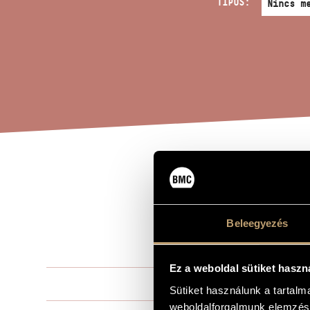
TÍPUS:
...
A MŰ CÍME
´IN
Beleegyezés
DYN
Ez a weboldal sütiket haszn
Kurtág Györ
ZENESZERZŐ
Sütiket használunk a tartal
weboldalforgalmunk elemzésé