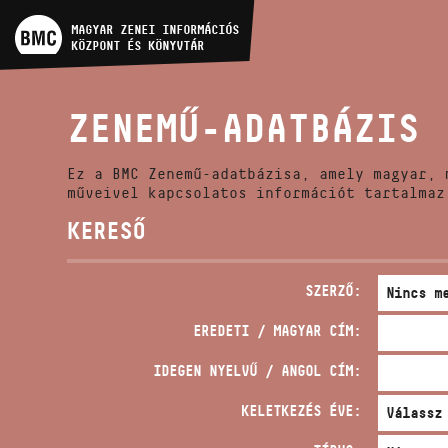
MŰVÉSZADATBÁZIS
MAGYAR ZENEI INFORMÁCIÓS
KÖZPONT ÉS KÖNYVTÁR
ZENEMŰ-ADATBÁZIS
ZENEMŰ-ADATBÁZIS
ZENEI KÖNYVTÁR, ONLINE
KATALÓGUS
Ez a BMC Zenemű-adatbázisa, amely magyar, 
műveivel kapcsolatos információt tartalmaz
KERESŐ
SZERZŐ:
EREDETI / MAGYAR CÍM:
IDEGEN NYELVŰ / ANGOL CÍM:
KELETKEZÉS ÉVE: