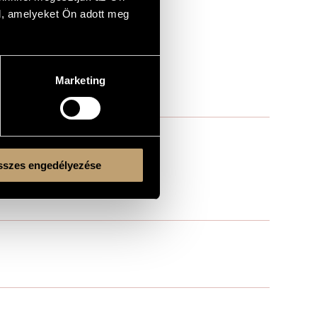
-C.]
l, amelyeket Ön adott meg
-C.]
Marketing
szes engedélyezése