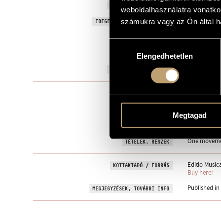
...couple égy
EREDETI / MAGYAR CÍM
weboldalhasználatra vonatko
...couple égy
számukra vagy az Ön által ha
IDEGEN NYELVŰ / ANGOL CÍM
Pianínóra (
ALCÍM
Hozzájárulás
á Menahem Pr
AJÁNLÁS
Elengedhetetlen
kiválasztása
2013
A MŰ KELETKEZÉSI ÉVE
Szólóhangsz
TÍPUS
1
ELŐADÓK SZÁMA
Megtagad
pnino. (con 
ELŐADÓI APPARÁTUS
One movem
TÉTELEK, RÉSZEK
Editio Music
KOTTAKIADÓ / FORRÁS
Buy here!
Published in
MEGJEGYZÉSEK, TOVÁBBI INFO