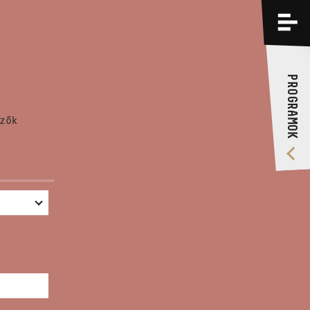
PROGRAMOK
KÉPZÉSEK
PROGRAMOK
RÓLUNK
zők
VIDEÓ GALÉRIA