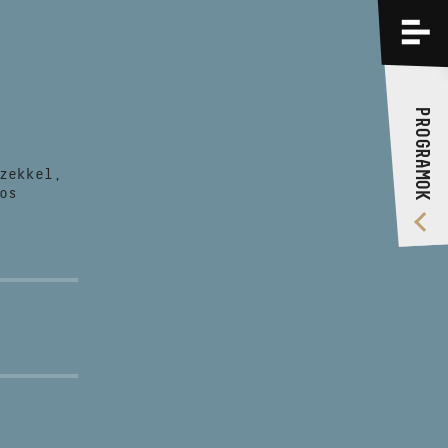
PROGRAMOK
KÉPZÉSEK
PROGRAMOK
RÓLUNK
zekkel,
VIDEÓ GALÉRIA
os