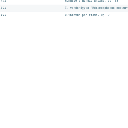
örgy
Hommage à Mihály András, Op. 13
örgy
I. vonósnégyes "Métamorphoses noctur
örgy
Quintetto per fiati, Op. 2
Desi
ozás
facebook oldal
YouTube csatorna