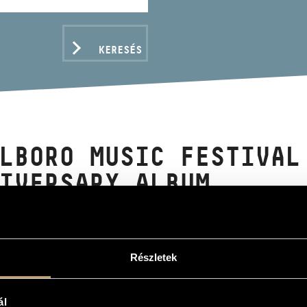
KERESÉS
LBORO MUSIC FESTIVAL
IVERSARY ALBUM
Részletek
ADATOK
/
Kurtág György
/
Ligeti György
ál