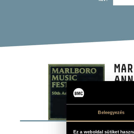
MAR
ANN
Album
Beleegyezés
ALAP
Bartók Béla
SZERZŐK
Ez a weboldal sütiket haszn