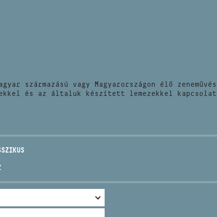
HÍREK
CÍM
VERSENYEK
EMAIL
infokozpont@bmc.hu
KIADVÁNYOK
TELEFON
agyar származású vagy Magyarországon élő zeneművés
KAPCSOLAT
ekkel és az általuk készített lemezekkel kapcsolat
NYITVA TARTÁS
SSZIKUS
Z