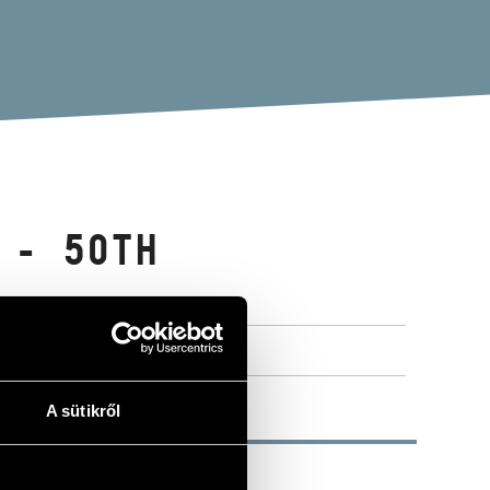
 - 50TH
A sütikről