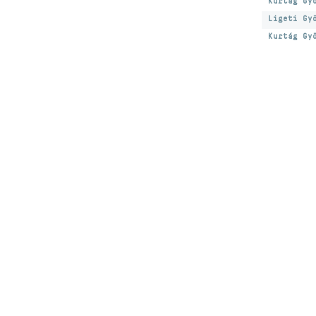
Kurtág Gy
Ligeti Gy
Kurtág Gy
Hírlevélre feliratk