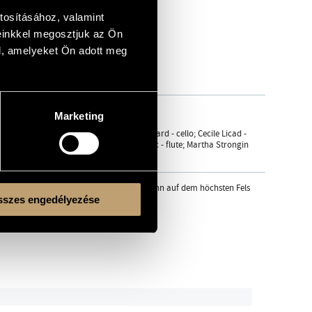
tosításához, valamint
einkkel megosztjuk az Ön
l, amelyeket Ön adott meg
Marketing
ano; Pina Carmirelli - violin; Ronald Leonard - cello; Cecile Licad -
assoon; Sophie Shao - cello; Tanya Dusevic - flute; Martha Strongin
nz Schubert: Der Hirt auf dem Felsen ("Wenn auf dem höchsten Fels
szes engedélyezése