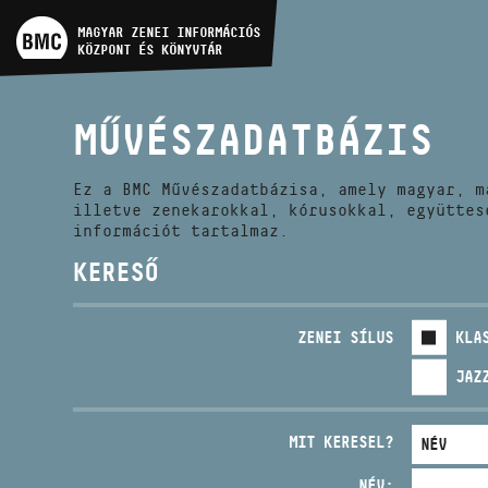
MŰVÉSZADATBÁZIS
MAGYAR ZENEI INFORMÁCIÓS
KÖZPONT ÉS KÖNYVTÁR
ZENEMŰ-ADATBÁZIS
MŰVÉSZADATBÁZIS
ZENEI KÖNYVTÁR, ONLINE
KATALÓGUS
Ez a BMC Művészadatbázisa, amely magyar, m
illetve zenekarokkal, kórusokkal, együttes
információt tartalmaz.
KERESŐ
ZENEI SÍLUS
KLA
JAZ
MIT KERESEL?
NÉV: