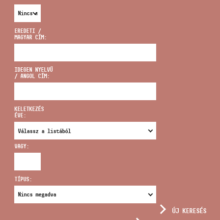
EREDETI /
MAGYAR CÍM:
CÍM
IDEGEN NYELVŰ
/ ANGOL CÍM:
EMAIL
infokozpont@bmc.hu
KELETKEZÉS
ÉVE:
TELEFON
VAGY:
NYITVA TARTÁS
TÍPUS:
ÚJ KERESÉS