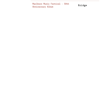
Marlboro Music Festival - 50th
Bridge
Anniversary Album