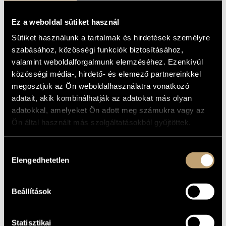
12 mikrolúdium vonósnégyesre
ALCÍM
Ez a weboldal sütiket használ
to the City of Witten
AJÁNLÁS
Sütiket használunk a tartalmak és hirdetések személyre
1978
A MŰ
KELETKEZÉSI
szabásához, közösségi funkciók biztosításához,
ÉVE
valamint weboldalforgalmunk elemzéséhez. Ezenkívül
közösségi média-, hirdető- és elemező partnereinkkel
Kamarazene
TÍPUS
megosztjuk az Ön weboldalhasználatra vonatkozó
4
ELŐADÓK
SZÁMA
adatait, akik kombinálhatják az adatokat más olyan
adatokkal, amelyeket Ön adott meg számukra vagy az
strings: 2 vl., vla., vlc.
ELŐADÓI
APPARÁTUS
Ön által használt más szolgáltatásokból gyűjtöttek.
9 perc
IDŐTARTAM
Hozzájárulás
1.
TÉTELEK,
2. (quasi allegretto)
Elengedhetetlen
RÉSZEK
kiválasztása
3.
4. Presto
5. Lontano, calmo, appena sentito
6.
7.
Beállítások
8. Con slancio
9. Leggiero/Pesante, con moto
10. Molto agitato
11.
Statisztikai
12. Leggiero, con moto, non dolce