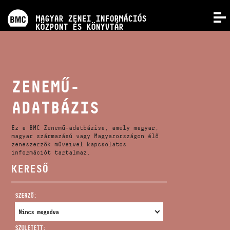
PROGRAMOK
MAGYAR ZENEI INFORMÁCIÓS
MENÜ
KÖZPONT ÉS KÖNYVTÁR
VERSENYEK
KÉPZÉSEK
ZENEMŰ-
ADATBÁZIS
KIADVÁNYOK
Ez a BMC Zenemű-adatbázisa, amely magyar,
RÓLUNK
magyar származású vagy Magyarországon élő
zeneszerzők műveivel kapcsolatos
információt tartalmaz.
KERESŐ
KAPCSOLAT
SZERZŐ:
VIDEÓ GALÉRIA
SZÜLETETT: