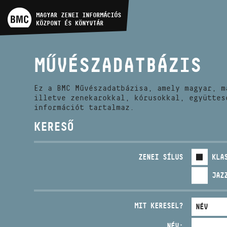
MŰVÉSZADATBÁZIS
MAGYAR ZENEI INFORMÁCIÓS
KÖZPONT ÉS KÖNYVTÁR
ZENEMŰ-ADATBÁZIS
MŰVÉSZADATBÁZIS
ZENEI KÖNYVTÁR, ONLINE
KATALÓGUS
Ez a BMC Művészadatbázisa, amely magyar, m
illetve zenekarokkal, kórusokkal, együttes
információt tartalmaz.
KERESŐ
ZENEI SÍLUS
KLA
JAZ
MIT KERESEL?
NÉV: