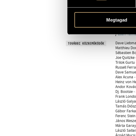
Nagy Jenő
/
Krisztina
/
P
Skerlecz Gá
Béla, ifj.
/
Sz
Megtagad
Szőke Szabo
Sándor
/
Tör
/
Zsári Tamá
Dave Liebman
TOVÁBBI KÖZREMŰKÖDŐK
Matthieu Don
Sébastien Bo
Joe Quitzke 
Trilok Gurtu
Russell Ferr
Dave Samuel
Alex Acuna 
Heinz von H
Andor Kovács
Dj. Bootsie -
Frank Londo
László Galya
Tamás Diósz
Gábor Farkas
Ferenc Stein
János Wesze
Márta Garay 
László Sallai
Árpád Mucsi