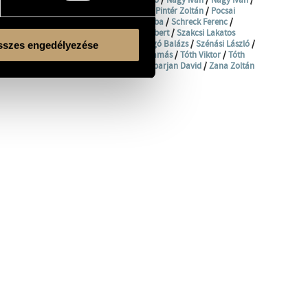
án György
/
Papesch Péter
/
Pege Aladár
/
Pintér Zoltán
/
Pocsai
mhányi Áron
/
Rostás Mónika
/
Rostás Csaba
/
Schreck Ferenc
/
Szakcsi Lakatos Béla
/
Szakcsi Lakatos Róbert
/
Szakcsi Lakatos
ényi Mátyás
/
Szili Róbert
/
Szokolay Dongó Balázs
/
Szénási László
/
szes engedélyezése
/
Torma Rudolf
/
Tóth István Sztív
/
Tóth Tamás
/
Tóth Viktor
/
Tóth
rgy
/
Váczi Dániel
/
Winand Gábor
/
Yengibarjan David
/
Zana Zoltán