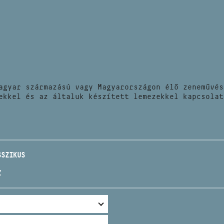
HÍREK
CÍM
VERSENYEK
EMAIL
infokozpont@bmc.hu
KIADVÁNYOK
TELEFON
agyar származású vagy Magyarországon élő zeneművés
KAPCSOLAT
ekkel és az általuk készített lemezekkel kapcsolat
NYITVA TARTÁS
SSZIKUS
Z