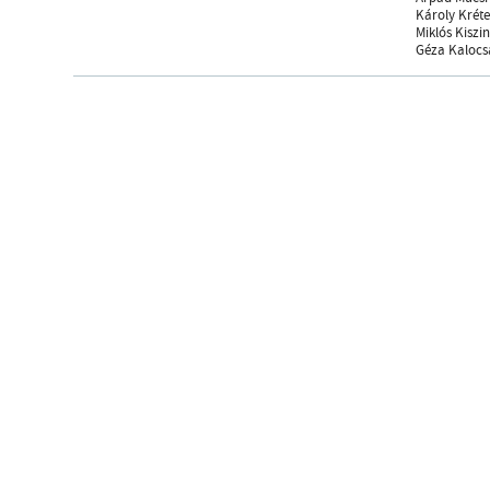
Károly Kréte
Miklós Kiszin
Géza Kalocs
Hírlevélre feliratk