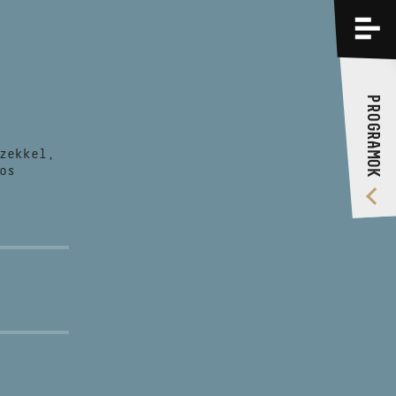
PROGRAMOK
KÉPZÉSEK
PROGRAMOK
RÓLUNK
zekkel,
VIDEÓ GALÉRIA
os