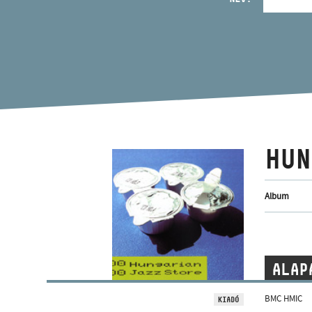
HUN
Album
ALAP
BMC HMIC
KIADÓ