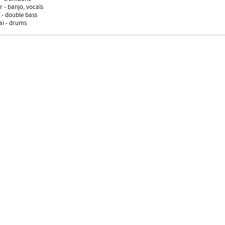
r - banjo, vocals
 - double bass
ai - drums
Desi
ozás
facebook oldal
YouTube csatorna