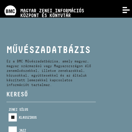
PROGRAMOK
MAGYAR ZENEI INFORMÁCIÓS
MENÜ
KÖZPONT ÉS KÖNYVTÁR
VERSENYEK
KÉPZÉSEK
MŰVÉSZADATBÁZIS
KIADVÁNYOK
Ez a BMC Művészadatbázisa, amely magyar,
magyar származású vagy Magyarországon élő
zeneművészekkel, illetve zenekarokkal,
kórusokkal, együttesekkel és az általuk
RÓLUNK
készített lemezekkel kapcsolatos
információt tartalmaz.
KERESŐ
KAPCSOLAT
ZENEI SÍLUS
VIDEÓ GALÉRIA
KLASSZIKUS
JAZZ