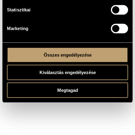
utakat keres, hogy kitörjön a hagyományos zongorás trió
adta korlátok közül. A Kaltenecker Trio zenéje egyszerre
world music, jazz, pop, rock és new age. A KLB trióban Lukács
Statisztikai
Péterrel és Borlai Gergővel együtt hallhatók.
2000 óta Kaltenecker Zsolt lemezei Japánban is megjelennek:
eddig 10 CD-je kelt el több ezer példányban a
Marketing
szigetországban. 2003 óta egyre többet játszik elektronikus
billentyűs hangszereken, és ma már a szintetizátort tartja fő
hangszerének.
Összes engedélyezése
Kiválasztás engedélyezése
Megtagad