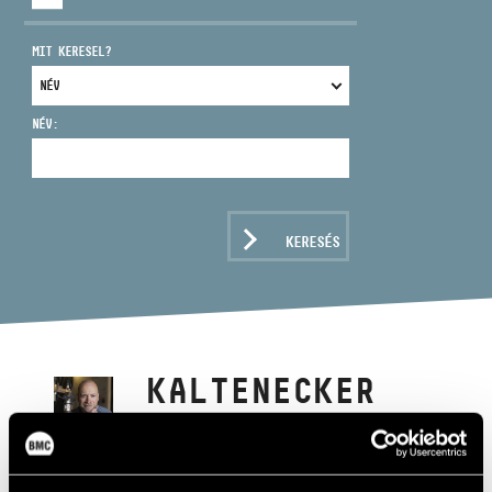
MIT KERESEL?
NÉV:
CÍM
EMAIL
infokozpont@bmc.hu
KERESÉS
TELEFON
NYITVA TARTÁS
KALTENECKER
ZSOLT
zongora