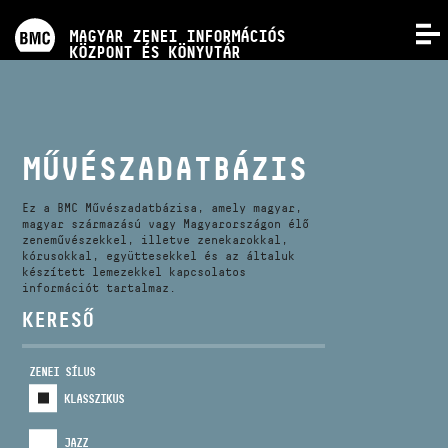
PROGRAMOK
MAGYAR ZENEI INFORMÁCIÓS
MENÜ
KÖZPONT ÉS KÖNYVTÁR
VERSENYEK
KÉPZÉSEK
MŰVÉSZADATBÁZIS
KIADVÁNYOK
Ez a BMC Művészadatbázisa, amely magyar,
magyar származású vagy Magyarországon élő
zeneművészekkel, illetve zenekarokkal,
kórusokkal, együttesekkel és az általuk
RÓLUNK
készített lemezekkel kapcsolatos
információt tartalmaz.
KERESŐ
KAPCSOLAT
ZENEI SÍLUS
VIDEÓ GALÉRIA
KLASSZIKUS
JAZZ