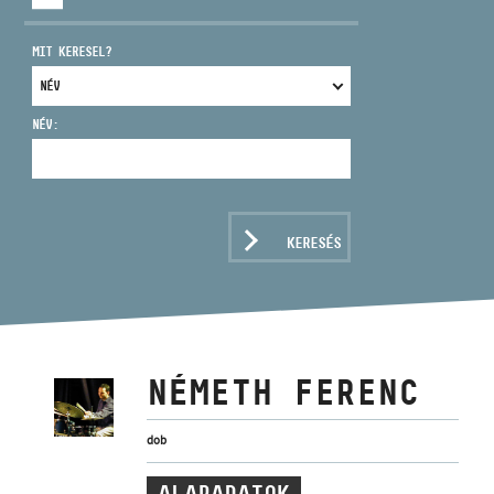
MIT KERESEL?
NÉV:
CÍM
EMAIL
infokozpont@bmc.hu
KERESÉS
TELEFON
NYITVA TARTÁS
NÉMETH FERENC
dob