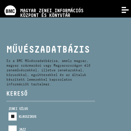
PROGRAMOK
MAGYAR ZENEI INFORMÁCIÓS
MENÜ
KÖZPONT ÉS KÖNYVTÁR
VERSENYEK
KÉPZÉSEK
MŰVÉSZADATBÁZIS
KIADVÁNYOK
Ez a BMC Művészadatbázisa, amely magyar,
magyar származású vagy Magyarországon élő
zeneművészekkel, illetve zenekarokkal,
kórusokkal, együttesekkel és az általuk
RÓLUNK
készített lemezekkel kapcsolatos
információt tartalmaz.
KERESŐ
KAPCSOLAT
ZENEI SÍLUS
VIDEÓ GALÉRIA
KLASSZIKUS
JAZZ