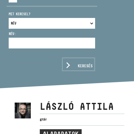
MIT KERESEL?
NÉV:
CÍM
EMAIL
infokozpont@bmc.hu
KERESÉS
TELEFON
NYITVA TARTÁS
LÁSZLÓ ATTILA
gitár