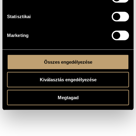
Ektar együttesnek. 2003. tavaszán vált az etno-jazz-t játszó
Tin-Tin Quintet állandó tagjává. Ötletgazdája, és egyik
alapítója volt a 2004. márciusa óta az Erzsébet-téri Gödörben
működő Jazzgödör-klubnak.
Statisztikai
Számos külföldi és hazai fesztiválon lépett fel, közülük a
legfontosabbak: Redentore Festival – Venezia; Musica Etnica
Ungheria - Venezia; World Music Festival Tabarka - Tunesia;
Tropentheater - Amsterdam; De doelen-Concert en
Marketing
congresgebouw - Rotterdam; Dom Umetnosti - Magyar
Kanizsa; Provance Festival-France; Valamint: Westel
Kapcsolatkoncert; Sziget fesztiválok; BMC Fesztivál;
Mediawave
Összes engedélyezése
Kiválasztás engedélyezése
Megtagad