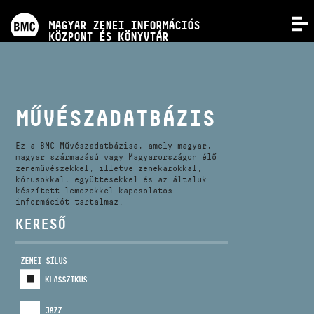
PROGRAMOK
MAGYAR ZENEI INFORMÁCIÓS
MENÜ
KÖZPONT ÉS KÖNYVTÁR
VERSENYEK
KÉPZÉSEK
MŰVÉSZADATBÁZIS
KIADVÁNYOK
Ez a BMC Művészadatbázisa, amely magyar,
magyar származású vagy Magyarországon élő
zeneművészekkel, illetve zenekarokkal,
kórusokkal, együttesekkel és az általuk
RÓLUNK
készített lemezekkel kapcsolatos
információt tartalmaz.
KERESŐ
KAPCSOLAT
ZENEI SÍLUS
VIDEÓ GALÉRIA
KLASSZIKUS
JAZZ