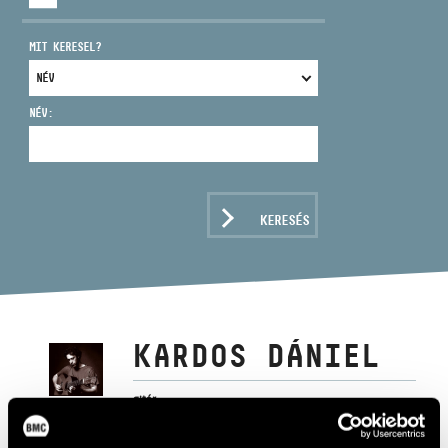
MIT KERESEL?
NÉV:
CÍM
EMAIL
infokozpont@bmc.hu
KERESÉS
TELEFON
NYITVA TARTÁS
KARDOS DÁNIEL
gitár