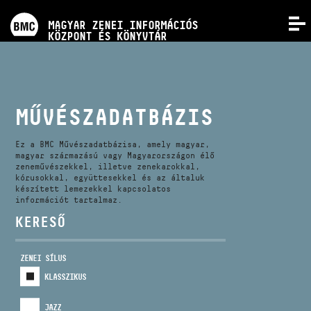
PROGRAMOK
MAGYAR ZENEI INFORMÁCIÓS
MENÜ
KÖZPONT ÉS KÖNYVTÁR
VERSENYEK
KÉPZÉSEK
MŰVÉSZADATBÁZIS
KIADVÁNYOK
Ez a BMC Művészadatbázisa, amely magyar,
magyar származású vagy Magyarországon élő
zeneművészekkel, illetve zenekarokkal,
kórusokkal, együttesekkel és az általuk
RÓLUNK
készített lemezekkel kapcsolatos
információt tartalmaz.
KERESŐ
KAPCSOLAT
ZENEI SÍLUS
VIDEÓ GALÉRIA
KLASSZIKUS
JAZZ