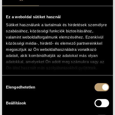
ALAPADATOK
MŰVÉSZADATBÁZIS
SZÜLETÉSI
HELY
ZENEMŰ-ADATBÁZIS
Ez a weboldal sütiket használ
SZÜLETÉSI
DÁTUM
Sütiket használunk a tartalmak és hirdetések személyre
ZENEI KÖNYVTÁR, ONLINE KATALÓGUS
Szalóky Classic Jazz Band
szabásához, közösségi funkciók biztosításához,
EGYÜTTES
valamint weboldalforgalmunk elemzéséhez. Ezenkívül
DISZKOGRÁFIA
közösségi média-, hirdető- és elemező partnereinkkel
megosztjuk az Ön weboldalhasználatra vonatkozó
DÁTUM
CÍM
KIADÓ
KÓD
MEGJEGYZÉS
adatait, akik kombinálhatják az adatokat más olyan
Benkó Dixieland
GV
adatokkal, amelyeket Ön adott meg számukra vagy az
1989
Videoton
Band: All of me
0001
Ön által használt más szolgáltatásokból gyűjtöttek.
Benkó Dixieland
Band: Benkó
HCD
1993
Dixieland Band And
Gong
37679
The Banjo Super
Stars
Hozzájárulás
Benkó Dixieland
Elengedhetetlen
kiválasztása
BEN-CD
2003
Band: Chicago
Bencolor
5433
Aranykora
Promóciós
kiadvány,
Beállítások
BMC
Hungarian Jazz
kereskedelmi
2005
BMC HMIC
PCD
Store
forgalomban
016
nem kapható
/ 4 CD