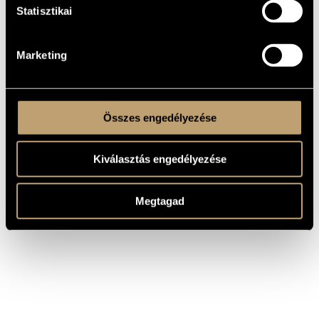
Statisztikai
Best of Benkó
BEN-CD
2006
Dixieland Band -
Bencolor
5445
2006
Jazz Steps Band:
2008
Magánkiadás
Side by Side
Marketing
Összes engedélyezése
Kiválasztás engedélyezése
Megtagad