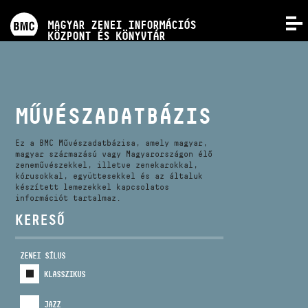
PROGRAMOK
MAGYAR ZENEI INFORMÁCIÓS
MENÜ
KÖZPONT ÉS KÖNYVTÁR
VERSENYEK
KÉPZÉSEK
MŰVÉSZADATBÁZIS
KIADVÁNYOK
Ez a BMC Művészadatbázisa, amely magyar,
magyar származású vagy Magyarországon élő
zeneművészekkel, illetve zenekarokkal,
kórusokkal, együttesekkel és az általuk
RÓLUNK
készített lemezekkel kapcsolatos
információt tartalmaz.
KERESŐ
KAPCSOLAT
ZENEI SÍLUS
VIDEÓ GALÉRIA
KLASSZIKUS
JAZZ