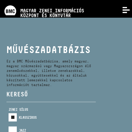
PROGRAMOK
MAGYAR ZENEI INFORMÁCIÓS
MENÜ
KÖZPONT ÉS KÖNYVTÁR
VERSENYEK
KÉPZÉSEK
MŰVÉSZADATBÁZIS
KIADVÁNYOK
Ez a BMC Művészadatbázisa, amely magyar,
magyar származású vagy Magyarországon élő
zeneművészekkel, illetve zenekarokkal,
kórusokkal, együttesekkel és az általuk
RÓLUNK
készített lemezekkel kapcsolatos
információt tartalmaz.
KERESŐ
KAPCSOLAT
ZENEI SÍLUS
VIDEÓ GALÉRIA
KLASSZIKUS
JAZZ