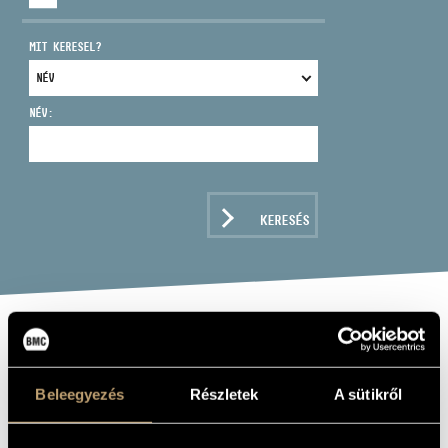
MIT KERESEL?
NÉV:
CÍM
EMAIL
infokozpont@bmc.hu
KERESÉS
TELEFON
NYITVA TARTÁS
EQUINOX
Beleegyezés
Részletek
A sütikről
Zenei együttes