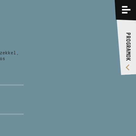
PROGRAMOK
KÉPZÉSEK
PROGRAMOK
RÓLUNK
zekkel,
VIDEÓ GALÉRIA
os