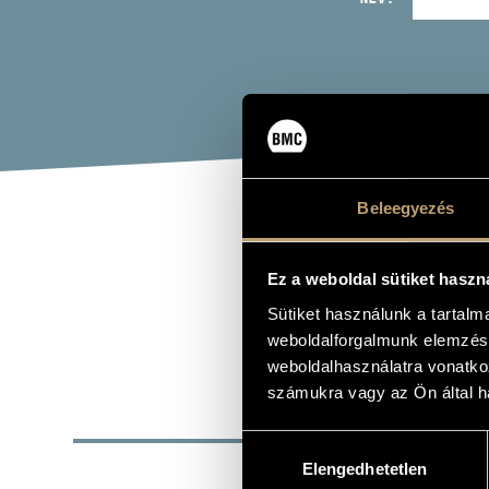
Beleegyezés
LÁZ
Ez a weboldal sütiket haszn
hegedű, éne
Sütiket használunk a tartal
weboldalforgalmunk elemzésé
weboldalhasználatra vonatko
számukra vagy az Ön által ha
ALAP
Hozzájárulás
Elengedhetetlen
kiválasztása
SZÜLETÉSI HELY