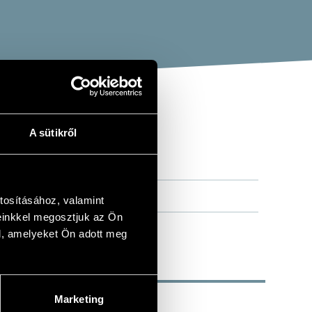
A sütikről
tosításához, valamint
einkkel megosztjuk az Ön
l, amelyeket Ön adott meg
Marketing