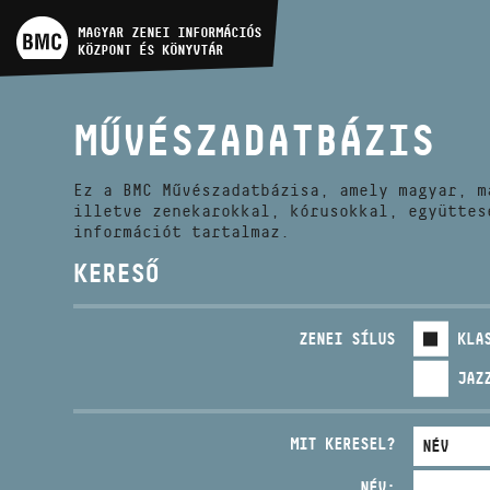
MŰVÉSZADATBÁZIS
MAGYAR ZENEI INFORMÁCIÓS
KÖZPONT ÉS KÖNYVTÁR
ZENEMŰ-ADATBÁZIS
MŰVÉSZADATBÁZIS
ZENEI KÖNYVTÁR, ONLINE
KATALÓGUS
Ez a BMC Művészadatbázisa, amely magyar, m
illetve zenekarokkal, kórusokkal, együttes
információt tartalmaz.
KERESŐ
ZENEI SÍLUS
KLA
JAZ
MIT KERESEL?
NÉV: