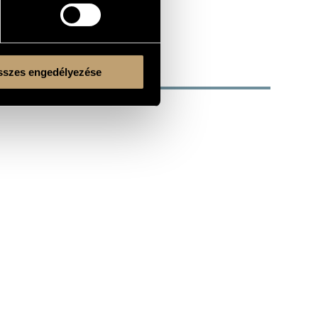
szes engedélyezése
Kulturális és Innovációs Minisztérium
Nemzeti Kulturális Alap
Ferencváros