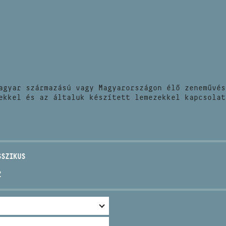
HÍREK
CÍM
VERSENYEK
EMAIL
infokozpont@bmc.hu
KIADVÁNYOK
TELEFON
agyar származású vagy Magyarországon élő zeneművés
KAPCSOLAT
ekkel és az általuk készített lemezekkel kapcsolat
NYITVA TARTÁS
SSZIKUS
Z