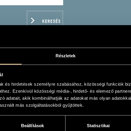
KERESÉS
Részletek
ÁR MIKLÓS
ál
k
mak és hirdetések személyre szabásához, közösségi funkciók biz
hez. Ezenkívül közösségi média-, hirdető- és elemező partner
zó adatait, akik kombinálhatják az adatokat más olyan adatokka
sznált más szolgáltatásokból gyűjtöttek.
ADATOK
Beállítások
Statisztikai