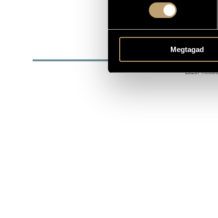
SZÜLETÉSI DÁTUM
Bohém Ragt
EGYÜTTES
BIOG
Megtagad
Lázár Mikló