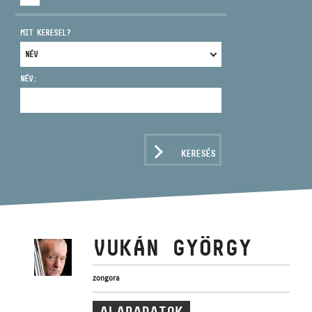
MIT KERESEL?
NÉV:
CÍM
EMAIL
infokozpont@bmc.hu
KERESÉS
TELEFON
NYITVA TARTÁS
VUKÁN GYÖRGY
zongora