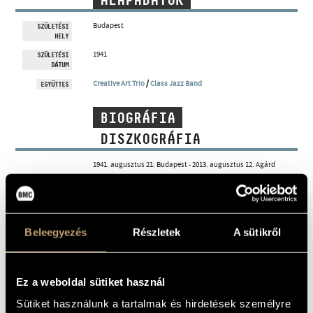
ALAPADATOK
MŰVÉSZADATBÁZIS
Budapest
SZÜLETÉSI
HELY
ZENEMŰ-ADATBÁZIS
1941
SZÜLETÉSI
DÁTUM
ZENEI KÖNYVTÁR, ONLINE KATALÓGUS
Creative Art Trio
/
Class Jazz Band
EGYÜTTES
BIOGRÁFIA
DISZKOGRÁFIA
1941. augusztus 21. Budapest - 2013. augusztus 12. Agárd
Kiváló zeneszerző és jazz-zongorista, a magyar jazzvilág
egyik legsokoldalúbb egyénisége, a hazai szimfonikus jazz és
a crossover egyik úttörője.
1960-ban, tizennyolc éves korában diplomázott a budapesti
Liszt Ferenc Zeneművészeti Főiskola zongora szakán. 1964-
Beleegyezés
Részletek
A sütikről
ben a Budapesti Orvostudományi Egyetem Fogorvosi Karán
is diplomát szerzett, egészen haláláig aktív fogorvosként is
működött. Gyermekkora óta koncertezett, eleinte többnyire
klasszikus zenei darabokkal, később főként mint jazz-
zongorista. 1957-ben a keszthelyi Helikon ünnepségen
Ez a weboldal sütiket használ
zongora kategóriában első díjat nyert. 1965-től több
alkalommal nyert díjat a Magyar Rádió jazz-versenyein.
Sütiket használunk a tartalmak és hirdetések személyre
1965 és 1980 között a Bartók Béla Zeneművészeti