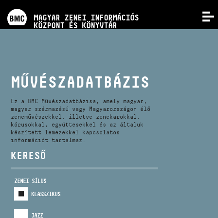
PROGRAMOK
MAGYAR ZENEI INFORMÁCIÓS
MENÜ
KÖZPONT ÉS KÖNYVTÁR
VERSENYEK
KÉPZÉSEK
MŰVÉSZADATBÁZIS
KIADVÁNYOK
Ez a BMC Művészadatbázisa, amely magyar,
magyar származású vagy Magyarországon élő
zeneművészekkel, illetve zenekarokkal,
kórusokkal, együttesekkel és az általuk
RÓLUNK
készített lemezekkel kapcsolatos
információt tartalmaz.
KERESŐ
KAPCSOLAT
ZENEI SÍLUS
VIDEÓ GALÉRIA
KLASSZIKUS
JAZZ