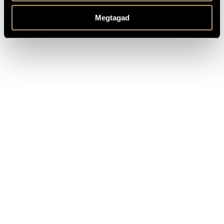
Hungaroton Életmű-díjjal, 2004-ben Prima-díjjal és Pro Urbe
Miskolc-díjjal tüntették ki.
Megtagad
Forrás:
Britannica Hungarica
- készült a
BMC
közreműködésével