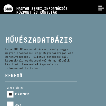
PROGRAMOK
MAGYAR ZENEI INFORMÁCIÓS
MENÜ
KÖZPONT ÉS KÖNYVTÁR
VERSENYEK
KÉPZÉSEK
MŰVÉSZADATBÁZIS
KIADVÁNYOK
Ez a BMC Művészadatbázisa, amely magyar,
magyar származású vagy Magyarországon élő
zeneművészekkel, illetve zenekarokkal,
kórusokkal, együttesekkel és az általuk
RÓLUNK
készített lemezekkel kapcsolatos
információt tartalmaz.
KERESŐ
KAPCSOLAT
ZENEI SÍLUS
VIDEÓ GALÉRIA
KLASSZIKUS
JAZZ