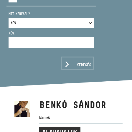
MIT KERESEL?
NÉV:
CÍM
EMAIL
infokozpont@bmc.hu
KERESÉS
TELEFON
NYITVA TARTÁS
BENKÓ SÁNDOR
klarinét