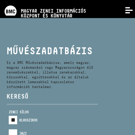
PROGRAMOK
MAGYAR ZENEI INFORMÁCIÓS
MENÜ
KÖZPONT ÉS KÖNYVTÁR
VERSENYEK
KÉPZÉSEK
MŰVÉSZADATBÁZIS
KIADVÁNYOK
Ez a BMC Művészadatbázisa, amely magyar,
magyar származású vagy Magyarországon élő
zeneművészekkel, illetve zenekarokkal,
kórusokkal, együttesekkel és az általuk
RÓLUNK
készített lemezekkel kapcsolatos
információt tartalmaz.
KERESŐ
KAPCSOLAT
ZENEI SÍLUS
VIDEÓ GALÉRIA
KLASSZIKUS
JAZZ