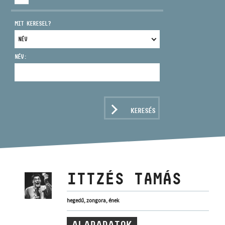
MIT KERESEL?
NÉV:
CÍM
EMAIL
infokozpont@bmc.hu
KERESÉS
TELEFON
NYITVA TARTÁS
ITTZÉS TAMÁS
hegedű, zongora, ének