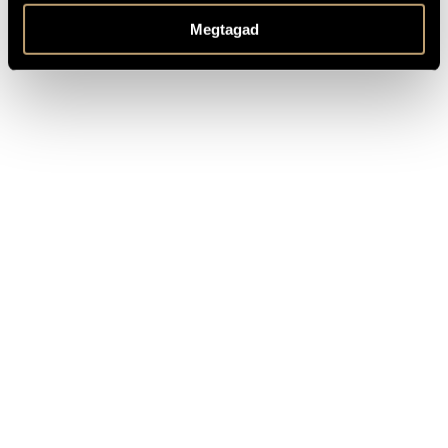
2020-ban az Artisjus komolyzenei kategóriájának Zenetanári
Megtagad
Díjában részesült.