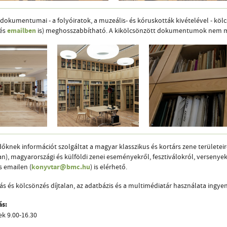
dokumentumai - a folyóiratok, a muzeális- és kóruskották kivételével - köl
emailben
 és
is) meghosszabbítható. A kikölcsönzött dokumentumok nem m
őknek információt szolgáltat a magyar klasszikus és kortárs zene területeir
), magyarországi és külföldi zenei eseményekről, fesztiválokról, versenyekr
konyvtar@bmc.hu
s emailen (
) is elérhető.
ás és kölcsönzés díjtalan, az adatbázis és a multimédiatár használata ingyen
ás:
k 9.00-16.30