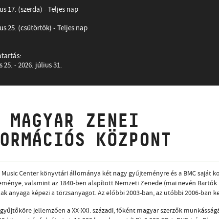
us 17. (szerda) - Teljes nap
ius 25. (csütörtök) - Teljes nap
atartás:
 25. - 2026. július 31.
 MAGYAR ZENEI
ORMÁCIÓS KÖZPONT
Music Center könyvtári állománya két nagy gyűjteményre és a BMC saját kol
teménye, valamint az 1840-ben alapított Nemzeti Zenede (mai nevén Bartó
k anyaga képezi a törzsanyagot. Az előbbi 2003-ban, az utóbbi 2006-ban ke
gyűjtőköre jellemzően a XX-XXI. századi, főként magyar szerzők munkásságára 