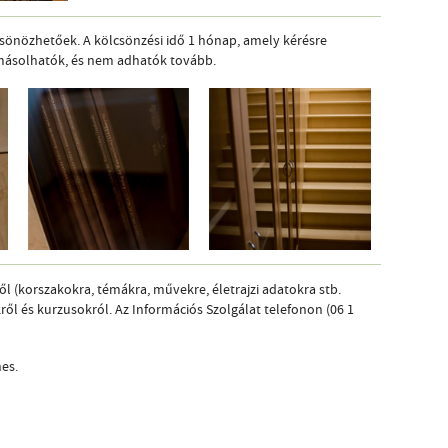
csönözhetőek. A kölcsönzési idő 1 hónap, amely kérésre
ásolhatók, és nem adhatók tovább.
ől (korszakokra, témákra, művekre, életrajzi adatokra stb.
ől és kurzusokról. Az Információs Szolgálat telefonon (06 1
es.