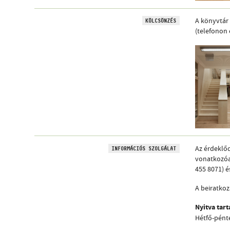
A könyvtár 
KÖLCSÖNZÉS
(telefonon
Az érdeklőd
INFORMÁCIÓS SZOLGÁLAT
vonatkozóan
455 8071) é
A beiratkoz
Nyitva tart
Hétfő-pénte