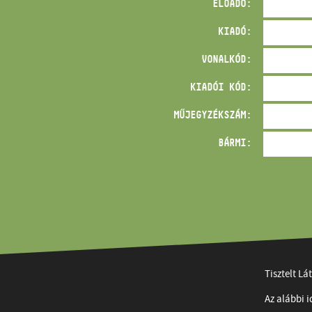
ELŐADÓ:
KIADÓ:
VONALKÓD:
KIADÓI KÓD:
MŰJEGYZÉKSZÁM:
BÁRMI:
Tisztelt Lá
Az alábbi 