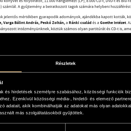
0 könyvet és folyóiratot, 11.000 hanglemezt (LP), 8.000 CD-t, DVD-t és Blu-r
 számlál. A gyűjtemény a beiratkozott tagok számára helybeni hozzáférést é
k jelentős mértékben gyarapodik adományok, ajándékba kapott kották, k
, Varga Bálint András, Peskó Zoltán,
Ránki család
Goethe Intézet
a
és a
. A
mányozott intézményünknek, köztük számos olyan partitúrát és CD-t is, a
 meg.
Részletek
ál
mak és hirdetések személyre szabásához, közösségi funkciók biz
hez. Ezenkívül közösségi média-, hirdető- és elemező partner
nyvtárunk új helyre költözött, március 25-től már a Budapest Music Center 
zó adatait, akik kombinálhatják az adatokat más olyan adatokka
 központ és a könyvtár a ház Mátyás utcai oldalán kapott helyet, a gyűjtemé
ó szobával együtt összesen 308 négyzetmétert foglal el.
sznált más szolgáltatásokból gyűjtöttek.
l jóval nagyobb alapterület lehetővé teszi, hogy a teljes állományt hozzá
j számítógépek, szélessávú internet és Wi-Fi szolgálja, az audiovizuális é