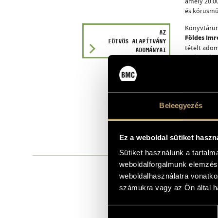
amely 20.00
és kórusmű)
Könyvtárun
AZ
Földes Imre
EÖTVÖS ALAPÍTVÁNY
tételt ado
ADOMÁNYAI
találhatók
Beleegyezés
Ez a weboldal sütiket haszn
Sütiket használunk a tartal
weboldalforgalmunk elemzésé
2013-ban kö
OLVASÓTEREM
weboldalhasználatra vonatko
információs
zenehallgat
számukra vagy az Ön által ha
VIRTUÁLIS
TÚRA
A korábbiná
Hozzájárulás
Készítette:
kényelmét ú
Benedek Gábor