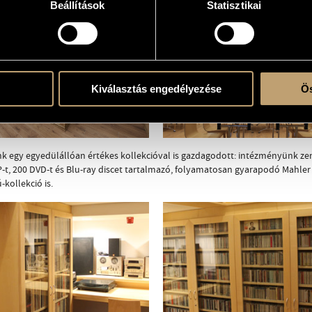
Beállítások
Statisztikai
 cm-es képet vetítő projektor gondoskodik.
Kiválasztás engedélyezése
Ös
 egy egyedülállóan értékes kollekcióval is gazdagodott: intézményünk zen
P-t, 200 DVD-t és Blu-ray discet tartalmazó, folyamatosan gyarapodó Mahl
-kollekció is.