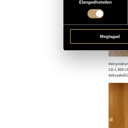
Elengedhetetlen
kiválasztása
egy 240x180
Megtagad
Könyvtárunk
CD-t, 800 L
Kékszakállú