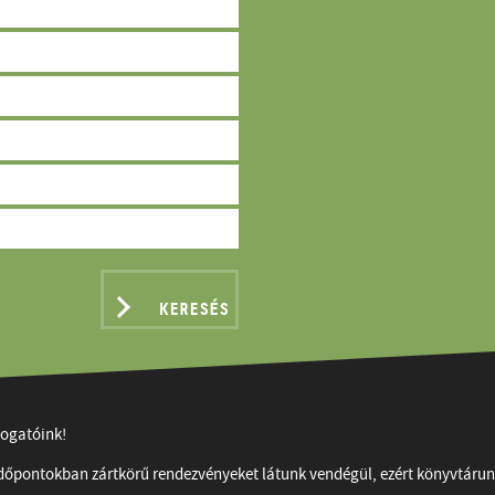
KERESÉS
togatóink!
időpontokban zártkörű rendezvényeket látunk vendégül, ezért könyvtárunk