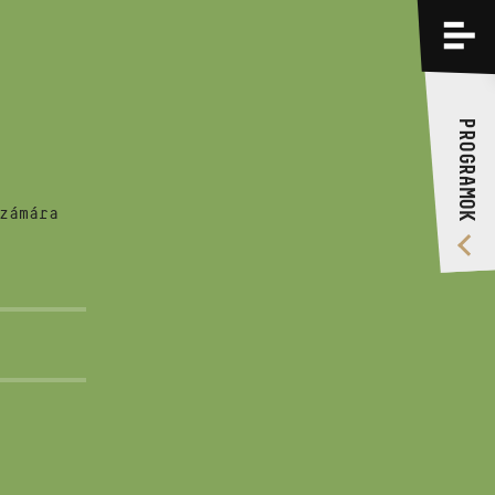
PROGRAMOK
KÉPZÉSEK
PROGRAMOK
RÓLUNK
VIDEÓ GALÉRIA
zámára