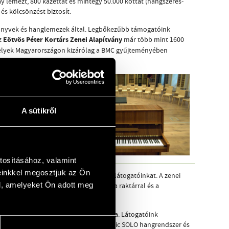
ay lemezt, 800 kazettát és mintegy 50.000 kottát (hangszeres-
s kölcsönzést biztosít.
önyvek és hanglemezek által. Legbőkezűbb támogatóink
Eötvös Péter Kortárs Zenei Alapítvány
z
már több mint 1600
melyek Magyarországon kizárólag a BMC gyűjteményében
A sütikről
tosításához, valamint
einkkel megosztjuk az Ön
új, Mátyás utcai épületében fogadjuk látogatóinkat. A zenei
l, amelyeket Ön adott meg
ny az olvasóteremmel, az irodákkal, a raktárral és a
férhetővé tegyük az érdeklődők számára. Látogatóink
lményekről pedig egy Avantgarde Acoustic SOLO hangrendszer és