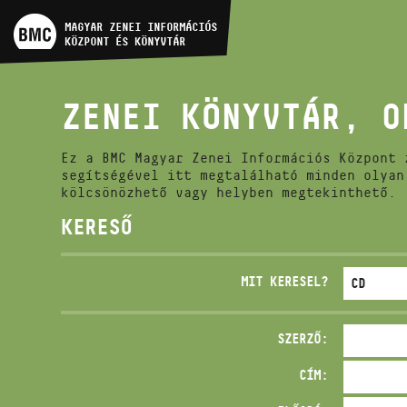
MŰVÉSZADATBÁZIS
MAGYAR ZENEI INFORMÁCIÓS
KÖZPONT ÉS KÖNYVTÁR
ZENEMŰ-ADATBÁZIS
ZENEI KÖNYVTÁR, O
ZENEI KÖNYVTÁR, ONLINE
KATALÓGUS
Ez a BMC Magyar Zenei Információs Központ 
segítségével itt megtalálható minden olyan
kölcsönözhető vagy helyben megtekinthető.
KERESŐ
MIT KERESEL?
SZERZŐ:
CÍM: