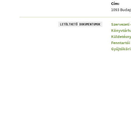
Cím:
1093 Budape
Szervezeti
LETÖLTHETŐ DOKUMENTUMOK
Könyvtárha
Küldetésny
Fenntartói
Gyűjtőköri