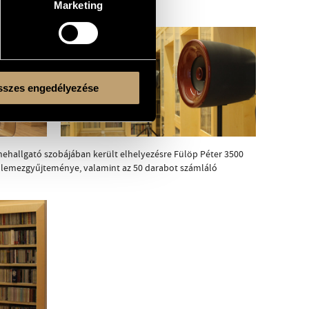
Marketing
szes engedélyezése
ehallgató szobájában került elhelyezésre Fülöp Péter 3500
er lemezgyűjteménye, valamint az 50 darabot számláló