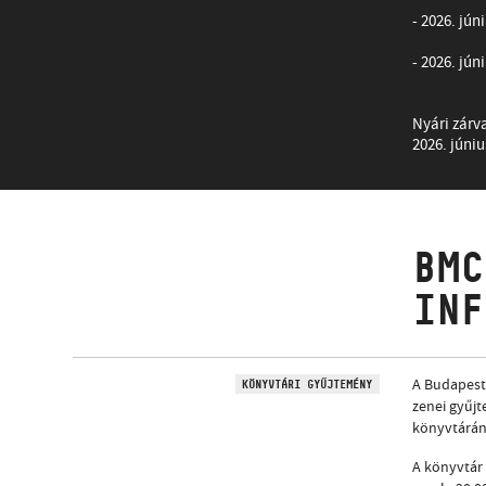
- 2026. júni
- 2026. jún
Nyári zárv
2026. június
BMC
INF
A Budapest 
KÖNYVTÁRI GYŰJTEMÉNY
zenei gyűj
könyvtárána
A könyvtár 