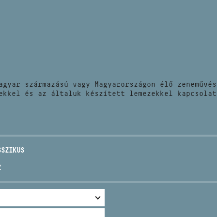
HÍREK
CÍM
VERSENYEK
EMAIL
infokozpont@bmc.hu
KIADVÁNYOK
TELEFON
agyar származású vagy Magyarországon élő zeneművés
KAPCSOLAT
ekkel és az általuk készített lemezekkel kapcsolat
NYITVA TARTÁS
SSZIKUS
Z