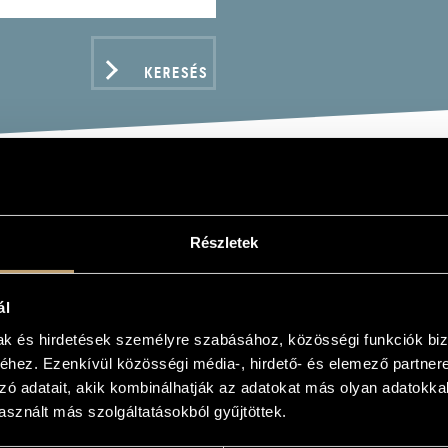
KERESÉS
Y LÁSZLÓ
Részletek
ál
mak és hirdetések személyre szabásához, közösségi funkciók biz
hez. Ezenkívül közösségi média-, hirdető- és elemező partner
ADATOK
zó adatait, akik kombinálhatják az adatokat más olyan adatokka
sznált más szolgáltatásokból gyűjtöttek.