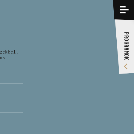
PROGRAMOK
KÉPZÉSEK
PROGRAMOK
RÓLUNK
zekkel,
VIDEÓ GALÉRIA
os