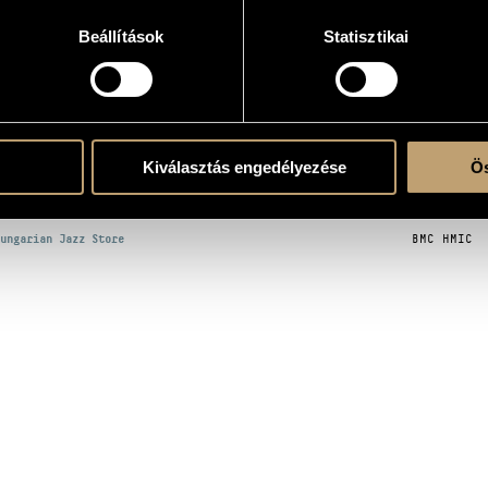
Beállítások
Statisztikai
d Machine
KOGRÁFIA
CÍM
KIADÓ
Kiválasztás engedélyezése
Ös
ávori Sound Machine: Szivárvány havasán
Magánkiadá
ungarian Jazz Store
BMC HMIC