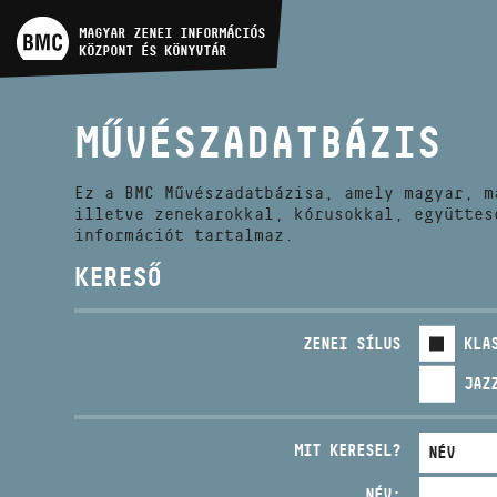
MŰVÉSZADATBÁZIS
MAGYAR ZENEI INFORMÁCIÓS
KÖZPONT ÉS KÖNYVTÁR
ZENEMŰ-ADATBÁZIS
MŰVÉSZADATBÁZIS
ZENEI KÖNYVTÁR, ONLINE
KATALÓGUS
Ez a BMC Művészadatbázisa, amely magyar, m
illetve zenekarokkal, kórusokkal, együttes
információt tartalmaz.
KERESŐ
ZENEI SÍLUS
KLA
JAZ
MIT KERESEL?
NÉV: