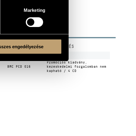
Marketing
KÓD
MEGJEGYZÉS
szes engedélyezése
s
JSM 001
Promóciós kiadvány,
BMC PCD 016
kereskedelmi forgalomban nem
kapható / 4 CD