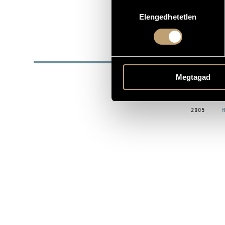
Hozzájárulás
SZÜLETÉSI DÁTUM
Elengedhetetlen
kiválasztása
Jávori Soun
EGYÜTTES
DISZ
DÁTUM
Megtagad
2003
J
H
2005