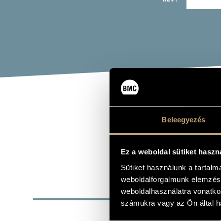
NAG
Beleegyezés
gitár
Ez a weboldal sütiket haszn
Sütiket használunk a tartal
weboldalforgalmunk elemzésé
ALAP
weboldalhasználatra vonatko
számukra vagy az Ön által ha
SZÜLETÉSI HELY