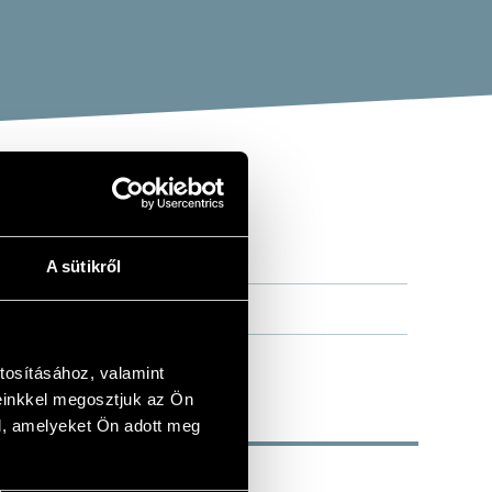
A sütikről
tosításához, valamint
einkkel megosztjuk az Ön
l, amelyeket Ön adott meg