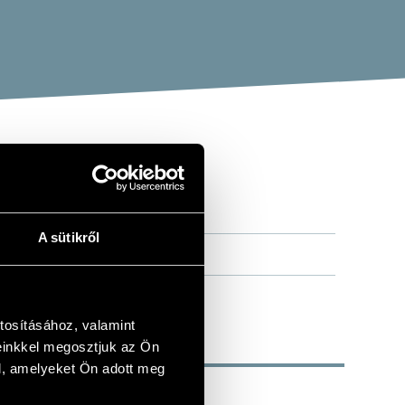
A sütikről
tosításához, valamint
einkkel megosztjuk az Ön
l, amelyeket Ön adott meg