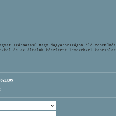
HÍREK
CÍM
VERSENYEK
EMAIL
infokozpont@bmc.hu
KIADVÁNYOK
TELEFON
agyar származású vagy Magyarországon élő zeneművés
KAPCSOLAT
ekkel és az általuk készített lemezekkel kapcsolat
NYITVA TARTÁS
SSZIKUS
Z