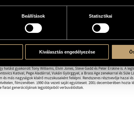
os Group
Beállítások
Statisztikai
.sramko.com
RÁFIA
DISZKOGRÁFIA
Kiválasztás engedélyezése
Ös
 16 éves kora óta játszik különböző stílusú és összeállítású zenekarokban a triótól 
és soul műfajáig mindenféle zenében otthon van. Zenei tanulmányait előbb a Bartó
lytatta. Külföldi tanároktól is tanult, legnagyobb mestereinek Egil Johansent és Ed Th
y hatást gyakorolt Tony Williams, Elvin Jones, Steve Gadd és Peter Erskine is. A legt
ontovics Katival, Pege Aladárral, Vukán Györggyel, a Brass Age zenekarral és Süle Lá
 és más nagyságok kísérő muzsikusaként fellépni. Rendszeres résztvevője hazai és
elvételen, filmzenében. 1990 óta vezeti saját együtteseit. 2001 decemberében hozta 
tve fiatal generációjának legjobbjaiból verbuválódtak.