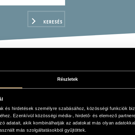
KERESÉS
MKÓ JÁNOS
Részletek
ál
mak és hirdetések személyre szabásához, közösségi funkciók biz
ADATOK
hez. Ezenkívül közösségi média-, hirdető- és elemező partner
zó adatait, akik kombinálhatják az adatokat más olyan adatokka
sznált más szolgáltatásokból gyűjtöttek.