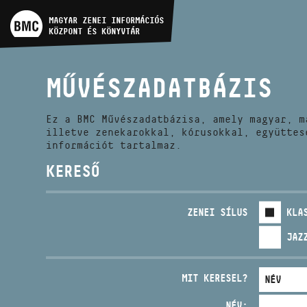
MŰVÉSZADATBÁZIS
MAGYAR ZENEI INFORMÁCIÓS
KÖZPONT ÉS KÖNYVTÁR
ZENEMŰ-ADATBÁZIS
MŰVÉSZADATBÁZIS
ZENEI KÖNYVTÁR, ONLINE
KATALÓGUS
Ez a BMC Művészadatbázisa, amely magyar, m
illetve zenekarokkal, kórusokkal, együttes
információt tartalmaz.
KERESŐ
ZENEI SÍLUS
KLA
JAZ
MIT KERESEL?
NÉV: