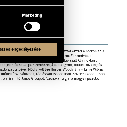
Marketing
szes engedélyezése
a big bandig. A tradicionális és modern jazztől kezdve a rockon át, a
k Béla Konzervatóriumban, majd a Liszt Ferenc Zeneművészeti
igpent tekinti. 1990-ben fél évet töltött az Egyesült Államokban.
öbb jelentős hazai jazz-zenésszel játszott együtt, többek közt Regős
szló szeptettjével. Módja volt Lee Harper, Woody Shaw, Ernie Wilkins,
 külföldi fesztiváloknak, rádiós workshopoknak. Közreműködött több
létre a Sramkó János Groupot. A zenekar tagjai a magyar jazzélet