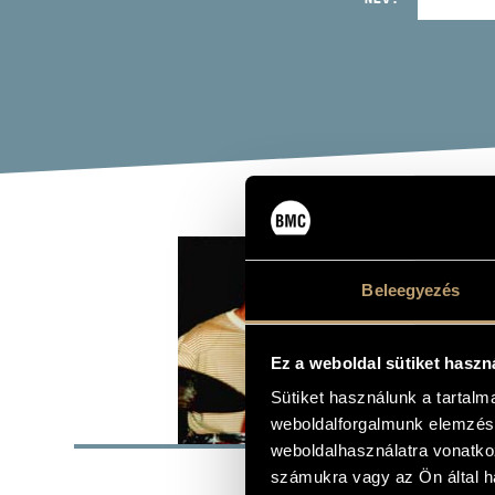
SRA
Beleegyezés
dob
Ez a weboldal sütiket haszn
Sütiket használunk a tartal
ALAP
weboldalforgalmunk elemzésé
weboldalhasználatra vonatko
Budapest
SZÜLETÉSI HELY
számukra vagy az Ön által ha