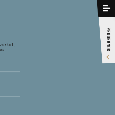
PROGRAMOK
KÉPZÉSEK
PROGRAMOK
RÓLUNK
zekkel,
VIDEÓ GALÉRIA
os