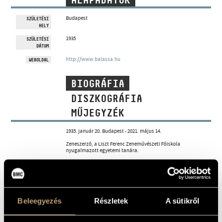
ALAPADATOK
MŰVÉSZADATBÁZIS
Budapest
SZÜLETÉSI
HELY
ZENEMŰ-ADATBÁZIS
1935
SZÜLETÉSI
DÁTUM
ZENEI KÖNYVTÁR, ONLINE KATALÓGUS
http://www.balassa.hu
WEBOLDAL
BIOGRÁFIA
DISZKOGRÁFIA
MŰJEGYZÉK
1935. január 20. Budapest - 2021. május 14.
Zeneszerző, a Liszt Ferenc Zeneművészeti Főiskola
nyugalmazott egyetemi tanára.
Balassa Sándor Budapesten született 1935. január 20-án.
Felvidék visszacsatolása után családja először Érsekújvárra,
majd Észak-Komáromba költözött. A világháborút követően
visszatértek Magyarországra, és Komádiban települtek le.
Vidéken töltött gyermekévei után géplakatos szakmát tanult,
zenei pályája ezt követően indult Budapesten. A Bartók Béla
Beleegyezés
Részletek
A sütikről
Konzervatórium karvezető előkészítő szaka után Budapesten
a Bartók Béla Zeneművészeti Szakközépiskolában folytatta
karvezető előkéíztős hallgatóként, majd 1960-tól a Liszt
Ferenc Zeneművészeti Főiskolán zeneszerző szakon tanult