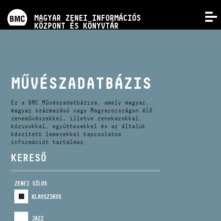
PROGRAMOK
MAGYAR ZENEI INFORMÁCIÓS
MENÜ
KÖZPONT ÉS KÖNYVTÁR
VERSENYEK
KÉPZÉSEK
MŰVÉSZADATBÁZIS
KIADVÁNYOK
Ez a BMC Művészadatbázisa, amely magyar,
magyar származású vagy Magyarországon élő
zeneművészekkel, illetve zenekarokkal,
kórusokkal, együttesekkel és az általuk
RÓLUNK
készített lemezekkel kapcsolatos
információt tartalmaz.
KERESŐ
KAPCSOLAT
ZENEI SÍLUS
VIDEÓ GALÉRIA
KLASSZIKUS
JAZZ