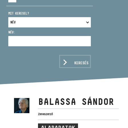
MIT KERESEL?
NÉV:
CÍM
EMAIL
infokozpont@bmc.hu
KERESÉS
TELEFON
NYITVA TARTÁS
BALASSA SÁNDOR
Zeneszerző