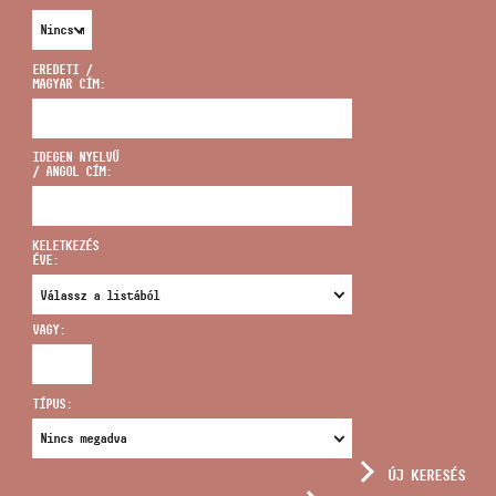
EREDETI /
MAGYAR CÍM:
CÍM
IDEGEN NYELVŰ
/ ANGOL CÍM:
EMAIL
infokozpont@bmc.hu
KELETKEZÉS
ÉVE:
TELEFON
VAGY:
NYITVA TARTÁS
TÍPUS:
ÚJ KERESÉS