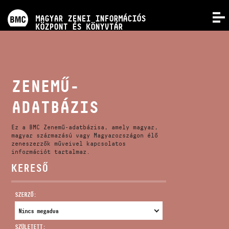
PROGRAMOK
MAGYAR ZENEI INFORMÁCIÓS
MENÜ
KÖZPONT ÉS KÖNYVTÁR
VERSENYEK
KÉPZÉSEK
ZENEMŰ-
ADATBÁZIS
KIADVÁNYOK
Ez a BMC Zenemű-adatbázisa, amely magyar,
RÓLUNK
magyar származású vagy Magyarországon élő
zeneszerzők műveivel kapcsolatos
információt tartalmaz.
KERESŐ
KAPCSOLAT
SZERZŐ:
VIDEÓ GALÉRIA
SZÜLETETT: