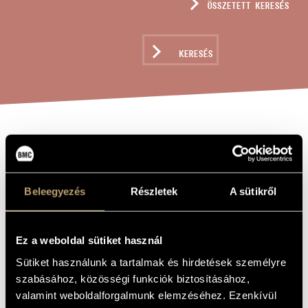
ÖSSZETETT KERESÉS
MŰVÉSZADATBÁZIS
ZENEMŰ-ADATBÁZIS
KERESÉS
ZENEI KÖNYVTÁR, ONLINE KATALÓGUS
IRIS, OP. 22
A MŰ CÍME
Balassa Sándor
ZENESZERZŐ
Beleegyezés
Részletek
A sütikről
Iris, Op. 22
EREDETI /
MAGYAR CÍM
Ez a weboldal sütiket használ
Iris, Op. 22
IDEGEN
NYELVŰ /
Sütiket használunk a tartalmak és hirdetések személyre
ANGOL CÍM
szabásához, közösségi funkciók biztosításához,
Szimfonikus zenekarra
ALCÍM
valamint weboldalforgalmunk elemzéséhez. Ezenkívül
to Rezső Faludi
AJÁNLÁS