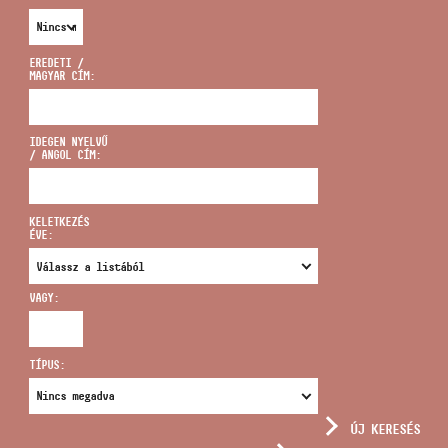
EREDETI /
MAGYAR CÍM:
CÍM
IDEGEN NYELVŰ
/ ANGOL CÍM:
EMAIL
infokozpont@bmc.hu
KELETKEZÉS
ÉVE:
TELEFON
VAGY:
NYITVA TARTÁS
TÍPUS:
ÚJ KERESÉS