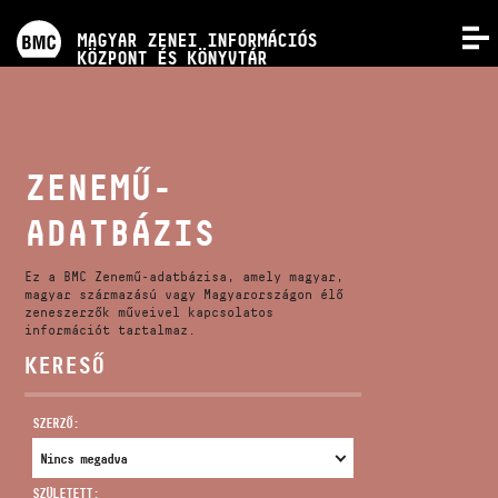
PROGRAMOK
MAGYAR ZENEI INFORMÁCIÓS
MENÜ
KÖZPONT ÉS KÖNYVTÁR
VERSENYEK
KÉPZÉSEK
ZENEMŰ-
ADATBÁZIS
KIADVÁNYOK
Ez a BMC Zenemű-adatbázisa, amely magyar,
RÓLUNK
magyar származású vagy Magyarországon élő
zeneszerzők műveivel kapcsolatos
információt tartalmaz.
KERESŐ
KAPCSOLAT
SZERZŐ:
VIDEÓ GALÉRIA
SZÜLETETT: