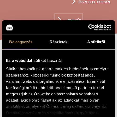
ÖSSZETETT KERESÉS
MŰVÉSZADATBÁZIS
ZENEMŰ-ADATBÁZIS
KERESÉS
ZENEI KÖNYVTÁR, ONLINE KATALÓGUS
Beleegyezés
Részletek
A sütikről
NYÁRI
A MŰ CÍME
Ez a weboldal sütiket használ
INTERMEZZO,
Sütiket használunk a tartalmak és hirdetések személyre
OP. 71
szabásához, közösségi funkciók biztosításához,
valamint weboldalforgalmunk elemzéséhez. Ezenkívül
közösségi média-, hirdető- és elemező partnereinkkel
Balassa Sándor
ZENESZERZŐ
megosztjuk az Ön weboldalhasználatra vonatkozó
Nyári intermezzo, Op. 71
EREDETI /
adatait, akik kombinálhatják az adatokat más olyan
MAGYAR CÍM
adatokkal, amelyeket Ön adott meg számukra vagy az
Summer Interlude, Op. 71
IDEGEN
Ön által használt más szolgáltatásokból gyűjtöttek.
NYELVŰ /
ANGOL CÍM