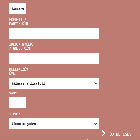
EREDETI /
MAGYAR CÍM:
CÍM
IDEGEN NYELVŰ
/ ANGOL CÍM:
EMAIL
infokozpont@bmc.hu
KELETKEZÉS
ÉVE:
TELEFON
VAGY:
NYITVA TARTÁS
TÍPUS:
ÚJ KERESÉS