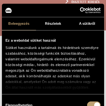
ÖSSZETETT KERESÉS
MŰVÉSZADATBÁZIS
ZENEMŰ-ADATBÁZIS
KERESÉS
Beleegyezés
Részletek
A sütikről
ZENEI KÖNYVTÁR, ONLINE KATALÓGUS
Ez a weboldal sütiket használ
Sütiket használunk a tartalmak és hirdetések személyre
OKTÓBER
A MŰ CÍME
szabásához, közösségi funkciók biztosításához,
VIRÁGAI, OP.
valamint weboldalforgalmunk elemzéséhez. Ezenkívül
77
közösségi média-, hirdető- és elemező partnereinkkel
megosztjuk az Ön weboldalhasználatra vonatkozó
adatait, akik kombinálhatják az adatokat más olyan
Balassa Sándor
ZENESZERZŐ
adatokkal, amelyeket Ön adott meg számukra vagy az
Ön által használt más szolgáltatásokból gyűjtöttek.
Október virágai, Op. 77
EREDETI /
MAGYAR CÍM
Flowers of October, Op. 77
IDEGEN
Hozzájárulás
NYELVŰ /
Elengedhetetlen
kiválasztása
ANGOL CÍM