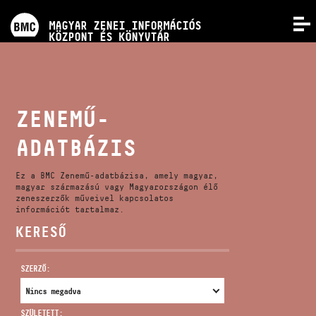
PROGRAMOK
MAGYAR ZENEI INFORMÁCIÓS
MENÜ
KÖZPONT ÉS KÖNYVTÁR
VERSENYEK
KÉPZÉSEK
ZENEMŰ-
ADATBÁZIS
KIADVÁNYOK
Ez a BMC Zenemű-adatbázisa, amely magyar,
RÓLUNK
magyar származású vagy Magyarországon élő
zeneszerzők műveivel kapcsolatos
információt tartalmaz.
KERESŐ
KAPCSOLAT
SZERZŐ:
VIDEÓ GALÉRIA
SZÜLETETT: