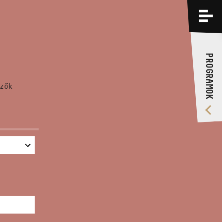
PROGRAMOK
KÉPZÉSEK
PROGRAMOK
RÓLUNK
zők
VIDEÓ GALÉRIA