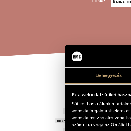
TÍPUS:
IV.
Beleegyezés
A MŰ CÍME
Ez a weboldal sütiket haszn
Balassa Sán
ZENESZERZŐ
Sütiket használunk a tartal
weboldalforgalmunk elemzésé
IV. vonósnég
EREDETI / MAGYAR CÍM
weboldalhasználatra vonatko
String Quart
IDEGEN NYELVŰ / ANGOL CÍM
számukra vagy az Ön által ha
2013
A MŰ KELETKEZÉSI ÉVE