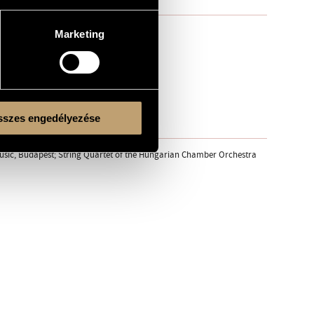
Marketing
szes engedélyezése
Music, Budapest; String Quartet of the Hungarian Chamber Orchestra