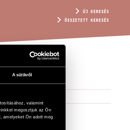
ÚJ KERESÉS
ÖSSZETETT KERESÉS
5
A sütikről
tosításához, valamint
einkkel megosztjuk az Ön
l, amelyeket Ön adott meg