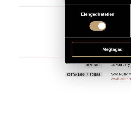
Hozzájárulás
Kamarazen
TÍPUS
Elengedhetetlen
kiválasztása
4
ELŐADÓK SZÁMA
strings: vl. 1, 
ELŐADÓI APPARÁTUS
1. Moderato
TÉTELEK, RÉSZEK
2. Lento
Megtagad
3. Allegro
16 February 
BEMUTATÓ
Solo Music M
KOTTAKIADÓ / FORRÁS
Available he