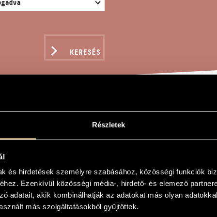
KERESÉS
 VONÓSNÉGYES, OP. 13
Részletek
ál
dor
mak és hirdetések személyre szabásához, közösségi funkciók biz
hez. Ezenkívül közösségi média-, hirdető- és elemező partner
yes, Op. 135
zó adatait, akik kombinálhatják az adatokat más olyan adatokka
et No. 4, Op. 135
sznált más szolgáltatásokból gyűjtöttek.