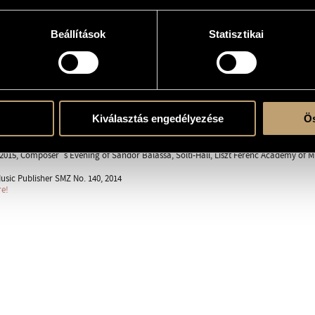
e
Beállítások
Statisztikai
vl. 2, vla., vlc.
Kiválasztás engedélyezése
Ös
2015, Composer´s Evening of Sándor Balassa, Solti-Hall, Liszt Ferenc Academy of 
usic Publisher SMZ No. 140, 2014
re!