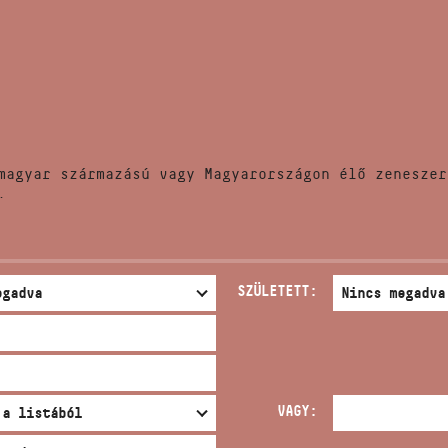
HÍREK
CÍM
VERSENYEK
EMAIL
infokozpont@bmc.hu
KIADVÁNYOK
TELEFON
magyar származású vagy Magyarországon élő zeneszer
KAPCSOLAT
.
NYITVA TARTÁS
SZÜLETETT:
VAGY: