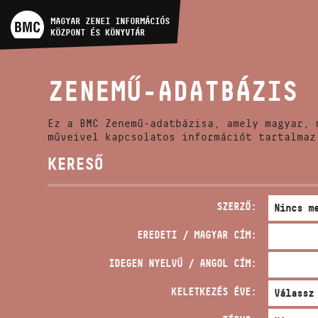
MŰVÉSZADATBÁZIS
MAGYAR ZENEI INFORMÁCIÓS
KÖZPONT ÉS KÖNYVTÁR
ZENEMŰ-ADATBÁZIS
ZENEMŰ-ADATBÁZIS
ZENEI KÖNYVTÁR, ONLINE
KATALÓGUS
Ez a BMC Zenemű-adatbázisa, amely magyar, 
műveivel kapcsolatos információt tartalmaz
KERESŐ
SZERZŐ:
EREDETI / MAGYAR CÍM:
IDEGEN NYELVŰ / ANGOL CÍM:
KELETKEZÉS ÉVE: