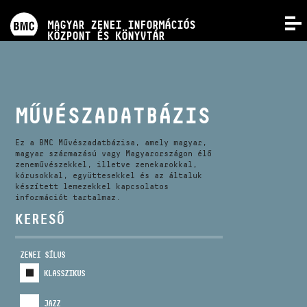
PROGRAMOK
MAGYAR ZENEI INFORMÁCIÓS
MENÜ
KÖZPONT ÉS KÖNYVTÁR
VERSENYEK
KÉPZÉSEK
MŰVÉSZADATBÁZIS
KIADVÁNYOK
Ez a BMC Művészadatbázisa, amely magyar,
magyar származású vagy Magyarországon élő
zeneművészekkel, illetve zenekarokkal,
kórusokkal, együttesekkel és az általuk
RÓLUNK
készített lemezekkel kapcsolatos
információt tartalmaz.
KERESŐ
KAPCSOLAT
ZENEI SÍLUS
VIDEÓ GALÉRIA
KLASSZIKUS
JAZZ