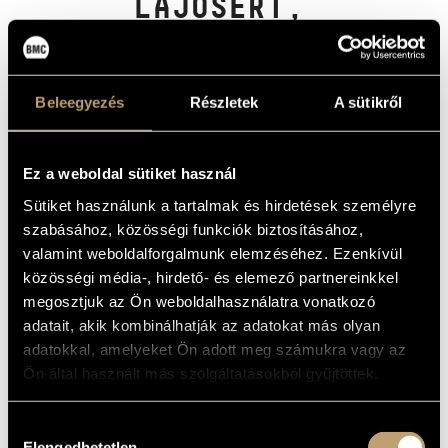
LAJOSÉRT,
MŰVÉSZADATBÁZIS
OP.15; LEGENDA
ZENEMŰ-ADATBÁZIS
OP.15; CANTATA
Y, OP.21
Beleegyezés
Részletek
A sütikről
ZENEI KÖNYVTÁR, ONLINE KATALÓGUS
(BALASSA, SÁNDOR: REQUIEM FOR
LAJOS KASSÁK, OP.15; LEGEND
OP.15; CANTATA Y, OP.21)
Ez a weboldal sütiket használ
Album
Sütiket használunk a tartalmak és hirdetések személyre
szabásához, közösségi funkciók biztosításához,
ALAPADATOK
valamint weboldalforgalmunk elemzéséhez. Ezenkívül
közösségi média-, hirdető- és elemező partnereinkkel
Balassa Sándor
SZERZŐK
megosztjuk az Ön weboldalhasználatra vonatkozó
Hungaroton
KIADÓ
adatait, akik kombinálhatják az adatokat más olyan
SLPX 11681
KATALÓGUSSZÁMA
adatokkal, amelyeket Ön adott meg számukra vagy az
1972
MEGJELENÉS
Ön által használt más szolgáltatásokból gyűjtöttek.
ÉVE
Részletes adatok 1
RÉSZLETEK
Részletes adatok 2
Hozzájárulás
Elengedhetetlen
LP