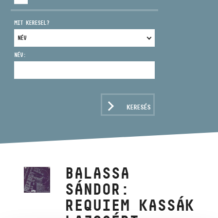
MIT KERESEL?
NÉV:
CÍM
EMAIL
infokozpont@bmc.hu
KERESÉS
TELEFON
NYITVA TARTÁS
BALASSA
SÁNDOR:
REQUIEM KASSÁK