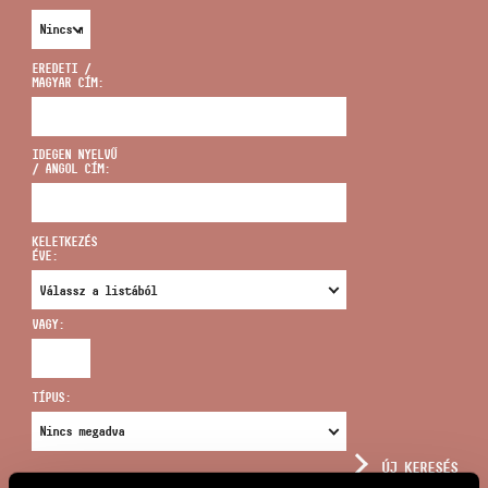
EREDETI /
MAGYAR CÍM:
CÍM
IDEGEN NYELVŰ
/ ANGOL CÍM:
EMAIL
infokozpont@bmc.hu
KELETKEZÉS
ÉVE:
TELEFON
VAGY:
NYITVA TARTÁS
TÍPUS:
ÚJ KERESÉS