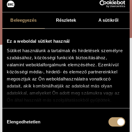
ÖSSZETETT KERESÉS
MŰVÉSZADATBÁZIS
ZENEMŰ-ADATBÁZIS
Beleegyezés
Részletek
A sütikről
KERESÉS
ZENEI KÖNYVTÁR, ONLINE KATALÓGUS
Ez a weboldal sütiket használ
Sütiket használunk a tartalmak és hirdetések személyre
szabásához, közösségi funkciók biztosításához,
VIRRADAT, OP.
A MŰ CÍME
valamint weboldalforgalmunk elemzéséhez. Ezenkívül
117
közösségi média-, hirdető- és elemező partnereinkkel
megosztjuk az Ön weboldalhasználatra vonatkozó
adatait, akik kombinálhatják az adatokat más olyan
Balassa Sándor
ZENESZERZŐ
adatokkal, amelyeket Ön adott meg számukra vagy az
Ön által használt más szolgáltatásokból gyűjtöttek.
Virradat, Op. 117
EREDETI /
MAGYAR CÍM
Dawn, Op. 117
IDEGEN
Hozzájárulás
NYELVŰ /
Elengedhetetlen
ANGOL CÍM
kiválasztása
Tételek vonószenekarra
ALCÍM