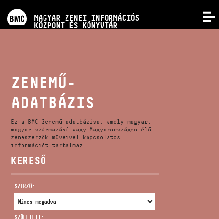
PROGRAMOK
MAGYAR ZENEI INFORMÁCIÓS
MENÜ
KÖZPONT ÉS KÖNYVTÁR
VERSENYEK
KÉPZÉSEK
ZENEMŰ-
ADATBÁZIS
KIADVÁNYOK
Ez a BMC Zenemű-adatbázisa, amely magyar,
RÓLUNK
magyar származású vagy Magyarországon élő
zeneszerzők műveivel kapcsolatos
információt tartalmaz.
KERESŐ
KAPCSOLAT
SZERZŐ:
VIDEÓ GALÉRIA
SZÜLETETT: