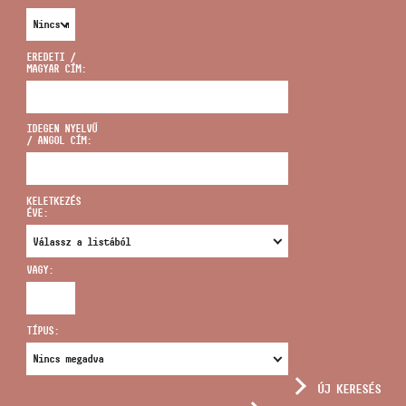
EREDETI /
MAGYAR CÍM:
CÍM
IDEGEN NYELVŰ
/ ANGOL CÍM:
EMAIL
infokozpont@bmc.hu
KELETKEZÉS
ÉVE:
TELEFON
VAGY:
NYITVA TARTÁS
TÍPUS:
ÚJ KERESÉS