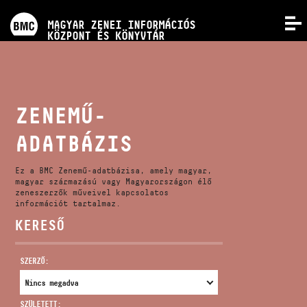
PROGRAMOK
MAGYAR ZENEI INFORMÁCIÓS
MENÜ
KÖZPONT ÉS KÖNYVTÁR
VERSENYEK
KÉPZÉSEK
ZENEMŰ-
ADATBÁZIS
KIADVÁNYOK
Ez a BMC Zenemű-adatbázisa, amely magyar,
RÓLUNK
magyar származású vagy Magyarországon élő
zeneszerzők műveivel kapcsolatos
információt tartalmaz.
KERESŐ
KAPCSOLAT
SZERZŐ:
VIDEÓ GALÉRIA
SZÜLETETT: