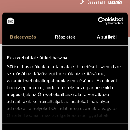
ÖSSZETETT KERESÉS
MŰVÉSZADATBÁZIS
ZENEMŰ-ADATBÁZIS
KERESÉS
ZENEI KÖNYVTÁR, ONLINE KATALÓGUS
Beleegyezés
Részletek
A sütikről
Ez a weboldal sütiket használ
XENIA II, OP.
A MŰ CÍME
Sütiket használunk a tartalmak és hirdetések személyre
85 - NONETT
szabásához, közösségi funkciók biztosításához,
valamint weboldalforgalmunk elemzéséhez. Ezenkívül
közösségi média-, hirdető- és elemező partnereinkkel
Balassa Sándor
ZENESZERZŐ
megosztjuk az Ön weboldalhasználatra vonatkozó
Xenia II, Op. 85 - Nonett
EREDETI /
adatait, akik kombinálhatják az adatokat más olyan
MAGYAR CÍM
adatokkal, amelyeket Ön adott meg számukra vagy az
Xenia II, Op. 85 - Nonet
IDEGEN
Ön által használt más szolgáltatásokból gyűjtöttek.
NYELVŰ /
ANGOL CÍM
2003
A MŰ