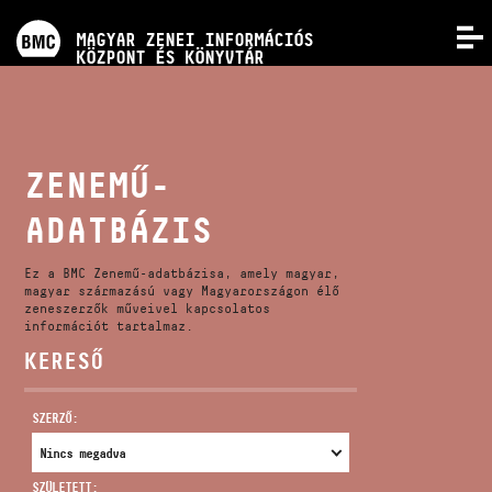
PROGRAMOK
MAGYAR ZENEI INFORMÁCIÓS
MENÜ
KÖZPONT ÉS KÖNYVTÁR
VERSENYEK
KÉPZÉSEK
ZENEMŰ-
ADATBÁZIS
KIADVÁNYOK
Ez a BMC Zenemű-adatbázisa, amely magyar,
RÓLUNK
magyar származású vagy Magyarországon élő
zeneszerzők műveivel kapcsolatos
információt tartalmaz.
KERESŐ
KAPCSOLAT
SZERZŐ:
VIDEÓ GALÉRIA
SZÜLETETT: