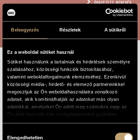
ÖSSZETETT KERESÉS
MŰVÉSZADATBÁZIS
ZENEMŰ-ADATBÁZIS
KERESÉS
Beleegyezés
Részletek
A sütikről
ZENEI KÖNYVTÁR, ONLINE KATALÓGUS
Ez a weboldal sütiket használ
Sütiket használunk a tartalmak és hirdetések személyre
ISKOLAI
A MŰ CÍME
szabásához, közösségi funkciók biztosításához,
HANGJEGYFÜZET
valamint weboldalforgalmunk elemzéséhez. Ezenkívül
- PASTORALE ÉS
közösségi média-, hirdető- és elemező partnereinkkel
megosztjuk az Ön weboldalhasználatra vonatkozó
TÁNC KÉT
adatait, akik kombinálhatják az adatokat más olyan
FAGOTTRA, OP.
adatokkal, amelyeket Ön adott meg számukra vagy az
Ön által használt más szolgáltatásokból gyűjtöttek.
23/4
Hozzájárulás
Balassa Sándor
ZENESZERZŐ
Elengedhetetlen
kiválasztása