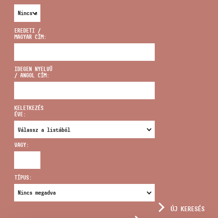
EREDETI /
MAGYAR CÍM:
CÍM
IDEGEN NYELVŰ
/ ANGOL CÍM:
EMAIL
infokozpont@bmc.hu
KELETKEZÉS
ÉVE:
TELEFON
VAGY:
NYITVA TARTÁS
TÍPUS:
ÚJ KERESÉS