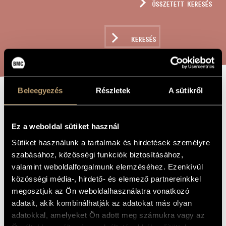
ÖSSZETETT KERESÉS
MŰVÉSZADATBÁZIS
ZENEMŰ-ADATBÁZIS
KERESÉS
ZENEI KÖNYVTÁR, ONLINE KATALÓGUS
Beleegyezés
Részletek
A sütikről
ÖT GYERMEKKAR,
A MŰ CÍME
OP. 11
Ez a weboldal sütiket használ
Sütiket használunk a tartalmak és hirdetések személyre
Balassa Sándor
szabásához, közösségi funkciók biztosításához,
ZENESZERZŐ
valamint weboldalforgalmunk elemzéséhez. Ezenkívül
Öt gyermekkar, Op. 11
EREDETI /
közösségi média-, hirdető- és elemező partnereinkkel
MAGYAR CÍM
megosztjuk az Ön weboldalhasználatra vonatkozó
Five Children´s Choruses, Op. 11
IDEGEN
adatait, akik kombinálhatják az adatokat más olyan
NYELVŰ /
ANGOL CÍM
adatokkal, amelyeket Ön adott meg számukra vagy az
Weöres Sándor verseire
ALCÍM