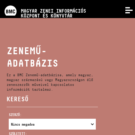
PROGRAMOK
MAGYAR ZENEI INFORMÁCIÓS
MENÜ
KÖZPONT ÉS KÖNYVTÁR
VERSENYEK
KÉPZÉSEK
ZENEMŰ-
ADATBÁZIS
KIADVÁNYOK
Ez a BMC Zenemű-adatbázisa, amely magyar,
RÓLUNK
magyar származású vagy Magyarországon élő
zeneszerzők műveivel kapcsolatos
információt tartalmaz.
KERESŐ
KAPCSOLAT
SZERZŐ:
VIDEÓ GALÉRIA
SZÜLETETT: