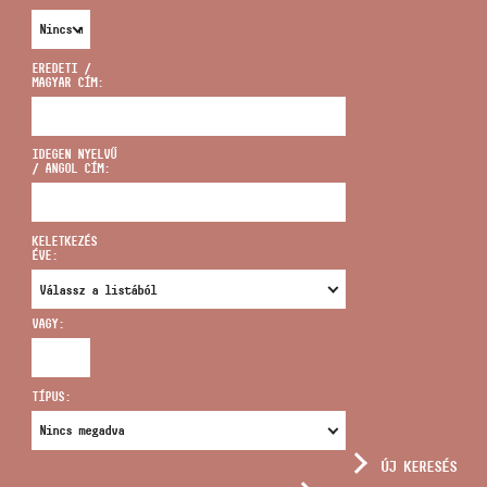
EREDETI /
MAGYAR CÍM:
CÍM
IDEGEN NYELVŰ
/ ANGOL CÍM:
EMAIL
infokozpont@bmc.hu
KELETKEZÉS
ÉVE:
TELEFON
VAGY:
NYITVA TARTÁS
TÍPUS:
ÚJ KERESÉS