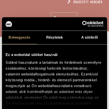
ÖSSZETETT KERESÉS
MŰVÉSZADATBÁZIS
ZENEMŰ-ADATBÁZIS
KERESÉS
ZENEI KÖNYVTÁR, ONLINE KATALÓGUS
Beleegyezés
Részletek
A sütikről
FÖLDINDULÁS,
A MŰ CÍME
Ez a weboldal sütiket használ
OP. 70
Sütiket használunk a tartalmak és hirdetések személyre
szabásához, közösségi funkciók biztosításához,
Balassa Sándor
valamint weboldalforgalmunk elemzéséhez. Ezenkívül
ZENESZERZŐ
közösségi média-, hirdető- és elemező partnereinkkel
Földindulás, Op. 70
EREDETI /
megosztjuk az Ön weboldalhasználatra vonatkozó
MAGYAR CÍM
adatait, akik kombinálhatják az adatokat más olyan
Erderschütterung, Op. 70 / Earthquake, Op. 70
IDEGEN
adatokkal, amelyeket Ön adott meg számukra vagy az
NYELVŰ /
ANGOL CÍM
Ön által használt más szolgáltatásokból gyűjtöttek.
Opera
ALCÍM