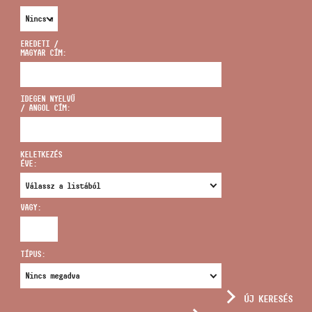
EREDETI /
MAGYAR CÍM:
CÍM
IDEGEN NYELVŰ
/ ANGOL CÍM:
EMAIL
infokozpont@bmc.hu
KELETKEZÉS
ÉVE:
TELEFON
VAGY:
NYITVA TARTÁS
TÍPUS:
ÚJ KERESÉS