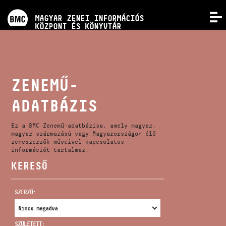
PROGRAMOK
MAGYAR ZENEI INFORMÁCIÓS
MENÜ
KÖZPONT ÉS KÖNYVTÁR
VERSENYEK
KÉPZÉSEK
ZENEMŰ-
ADATBÁZIS
KIADVÁNYOK
Ez a BMC Zenemű-adatbázisa, amely magyar,
RÓLUNK
magyar származású vagy Magyarországon élő
zeneszerzők műveivel kapcsolatos
információt tartalmaz.
KERESŐ
KAPCSOLAT
SZERZŐ:
VIDEÓ GALÉRIA
SZÜLETETT: