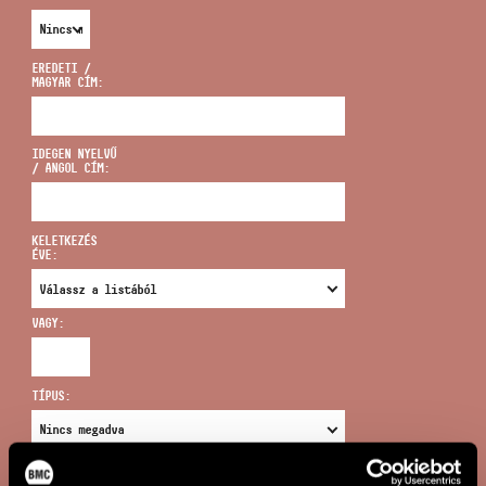
EREDETI /
MAGYAR CÍM:
CÍM
IDEGEN NYELVŰ
/ ANGOL CÍM:
EMAIL
infokozpont@bmc.hu
KELETKEZÉS
ÉVE:
TELEFON
VAGY:
NYITVA TARTÁS
TÍPUS:
ÚJ KERESÉS