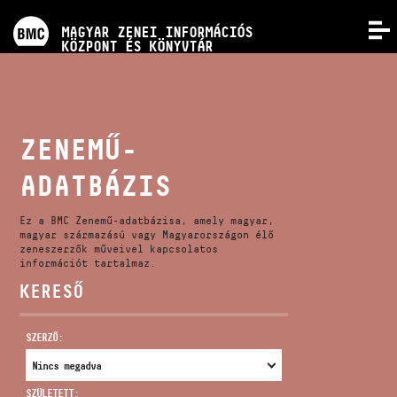
PROGRAMOK
MAGYAR ZENEI INFORMÁCIÓS
MENÜ
KÖZPONT ÉS KÖNYVTÁR
VERSENYEK
KÉPZÉSEK
ZENEMŰ-
ADATBÁZIS
KIADVÁNYOK
Ez a BMC Zenemű-adatbázisa, amely magyar,
RÓLUNK
magyar származású vagy Magyarországon élő
zeneszerzők műveivel kapcsolatos
információt tartalmaz.
KERESŐ
KAPCSOLAT
SZERZŐ:
VIDEÓ GALÉRIA
SZÜLETETT: