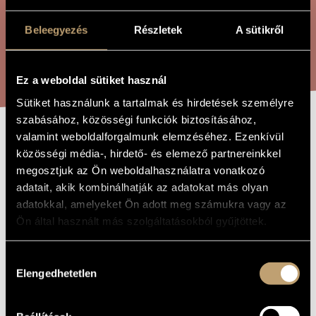
ÖSSZETETT KERESÉS
MŰVÉSZADATBÁZIS
Beleegyezés
Részletek
A sütikről
ZENEMŰ-ADATBÁZIS
KERESÉS
ZENEI KÖNYVTÁR, ONLINE KATALÓGUS
Ez a weboldal sütiket használ
Sütiket használunk a tartalmak és hirdetések személyre
szabásához, közösségi funkciók biztosításához,
valamint weboldalforgalmunk elemzéséhez. Ezenkívül
A GÓLYÁHOZ,
A MŰ CÍME
közösségi média-, hirdető- és elemező partnereinkkel
OP. 82
megosztjuk az Ön weboldalhasználatra vonatkozó
adatait, akik kombinálhatják az adatokat más olyan
adatokkal, amelyeket Ön adott meg számukra vagy az
Balassa Sándor
ZENESZERZŐ
Ön által használt más szolgáltatásokból gyűjtöttek.
A gólyához, Op. 82
EREDETI /
MAGYAR CÍM
Hozzájárulás
Speak to the Stork, Op. 82
Elengedhetetlen
IDEGEN
kiválasztása
NYELVŰ /
ANGOL CÍM
2003
A MŰ