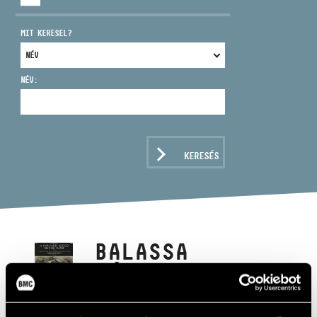
MIT KERESEL?
NÉV:
CÍM
EMAIL
infokozpont@bmc.hu
KERESÉS
TELEFON
NYITVA TARTÁS
BALASSA
SÁNDOR: A
HARMADIK