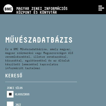
PROGRAMOK
MAGYAR ZENEI INFORMÁCIÓS
MENÜ
KÖZPONT ÉS KÖNYVTÁR
VERSENYEK
KÉPZÉSEK
MŰVÉSZADATBÁZIS
KIADVÁNYOK
Ez a BMC Művészadatbázisa, amely magyar,
magyar származású vagy Magyarországon élő
zeneművészekkel, illetve zenekarokkal,
kórusokkal, együttesekkel és az általuk
RÓLUNK
készített lemezekkel kapcsolatos
információt tartalmaz.
KERESŐ
KAPCSOLAT
ZENEI SÍLUS
VIDEÓ GALÉRIA
KLASSZIKUS
JAZZ