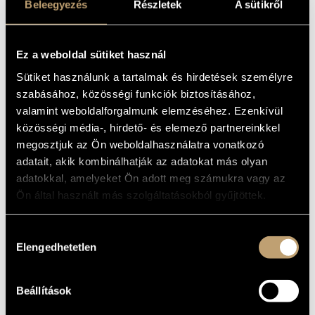
BOLYGÓ
Beleegyezés
Részletek
A sütikről
MŰVÉSZADATBÁZIS
(BALASSA, SÁNDOR: THE THIRD
PLANET)
ZENEMŰ-ADATBÁZIS
Ez a weboldal sütiket használ
Album
ZENEI KÖNYVTÁR, ONLINE KATALÓGUS
Sütiket használunk a tartalmak és hirdetések személyre
ALAPADATOK
szabásához, közösségi funkciók biztosításához,
valamint weboldalforgalmunk elemzéséhez. Ezenkívül
Balassa Sándor
SZERZŐK
közösségi média-, hirdető- és elemező partnereinkkel
Hungaroton
KIADÓ
megosztjuk az Ön weboldalhasználatra vonatkozó
SLPX 31186
adatait, akik kombinálhatják az adatokat más olyan
KATALÓGUSSZÁMA
adatokkal, amelyeket Ön adott meg számukra vagy az
1990
MEGJELENÉS
ÉVE
Ön által használt más szolgáltatásokból gyűjtöttek.
Részletes adatok
RÉSZLETEK
LP
MEGJEGYZÉS
Hozzájárulás
Elengedhetetlen
kiválasztása
Magyar Rádió Szimfonikus Zenekara (Hungarian Radio
KÖZREMŰKÖDŐK
Symphony Orchestra)
/
Magyar Rádió Énekkara (Hungarian
Radio Choir)
/
Daróczy Tamás
/
Gregor József
/
Ligeti András
/
Misura Zsuzsa
/
Sárkány Kázmér
/
Takács Tamara
Beállítások