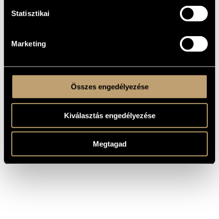
MŰVEK
Statisztikai
SZERZŐ
CÍM
Balassa
Marketing
A harmadik bolygó, Op. 39
Sándor
Összes engedélyezése
Kiválasztás engedélyezése
Megtagad