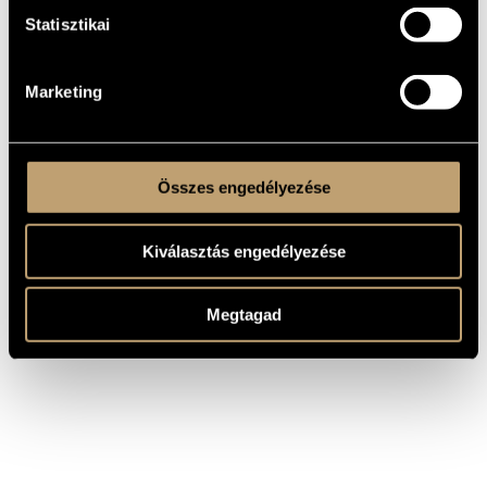
időről és a folyóról, 2000), illetve a Budapesti Csellóegyüttes
Statisztikai
részére (Csellómánia, 2000) egy négytételes darabot. Ezen
kívül több tucat játékfilm, többszáz színházi előadás és
rádiójáték zenéjét szerezte.
Díjak, elismerések
Marketing
1995 Filmkritikusok Díja
2008 Erkel Ferenc-díj
Összes engedélyezése
Kiválasztás engedélyezése
Megtagad