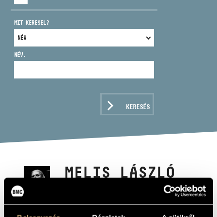
MIT KERESEL?
NÉV:
CÍM
EMAIL
infokozpont@bmc.hu
KERESÉS
TELEFON
NYITVA TARTÁS
MELIS LÁSZLÓ
Zeneszerző