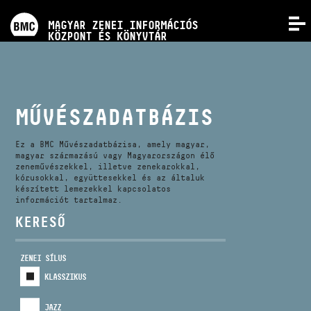
PROGRAMOK
MAGYAR ZENEI INFORMÁCIÓS
MENÜ
KÖZPONT ÉS KÖNYVTÁR
VERSENYEK
KÉPZÉSEK
MŰVÉSZADATBÁZIS
KIADVÁNYOK
Ez a BMC Művészadatbázisa, amely magyar,
magyar származású vagy Magyarországon élő
zeneművészekkel, illetve zenekarokkal,
kórusokkal, együttesekkel és az általuk
RÓLUNK
készített lemezekkel kapcsolatos
információt tartalmaz.
KERESŐ
KAPCSOLAT
ZENEI SÍLUS
VIDEÓ GALÉRIA
KLASSZIKUS
JAZZ