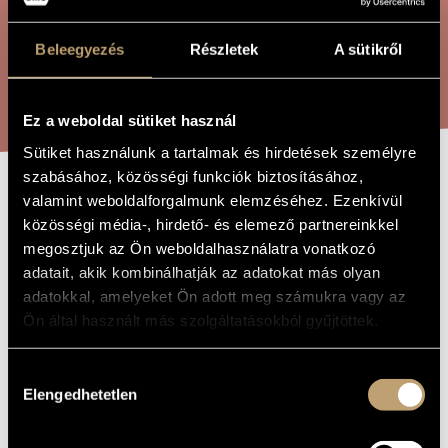
ÖSSZETETT KERESÉS
MŰVÉSZADATBÁZIS
Beleegyezés
Részletek
A sütikről
ZENEMŰ-ADATBÁZIS
KERESÉS
ZENEI KÖNYVTÁR, ONLINE KATALÓGUS
Ez a weboldal sütiket használ
Sütiket használunk a tartalmak és hirdetések személyre
szabásához, közösségi funkciók biztosításához,
valamint weboldalforgalmunk elemzéséhez. Ezenkívül
A RÉZHEGYEK
A MŰ CÍME
közösségi média-, hirdető- és elemező partnereinkkel
KIRÁLYNŐJE
megosztjuk az Ön weboldalhasználatra vonatkozó
adatait, akik kombinálhatják az adatokat más olyan
adatokkal, amelyeket Ön adott meg számukra vagy az
Melis László
ZENESZERZŐ
Ön által használt más szolgáltatásokból gyűjtöttek.
A Rézhegyek királynője
EREDETI /
MAGYAR CÍM
Hozzájárulás
Queen of the Copper Mountains
IDEGEN
Elengedhetetlen
kiválasztása
NYELVŰ /
ANGOL CÍM
2015
A MŰ