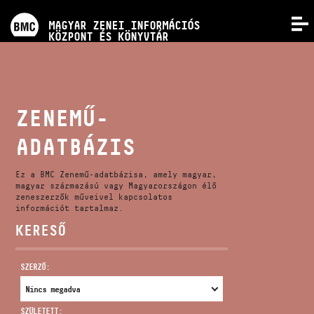
PROGRAMOK
MAGYAR ZENEI INFORMÁCIÓS
MENÜ
KÖZPONT ÉS KÖNYVTÁR
VERSENYEK
KÉPZÉSEK
ZENEMŰ-
ADATBÁZIS
KIADVÁNYOK
Ez a BMC Zenemű-adatbázisa, amely magyar,
RÓLUNK
magyar származású vagy Magyarországon élő
zeneszerzők műveivel kapcsolatos
információt tartalmaz.
KERESŐ
KAPCSOLAT
SZERZŐ:
VIDEÓ GALÉRIA
SZÜLETETT: