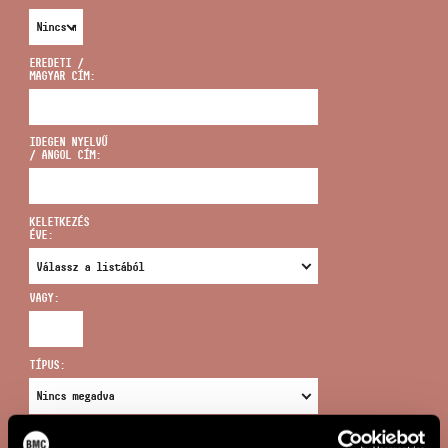
EREDETI /
MAGYAR CÍM:
CÍM
IDEGEN NYELVŰ
/ ANGOL CÍM:
EMAIL
infokozpont@bmc.hu
KELETKEZÉS
ÉVE:
TELEFON
VAGY:
NYITVA TARTÁS
TÍPUS:
ÚJ KERESÉS