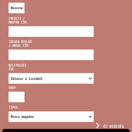
EREDETI /
MAGYAR CÍM:
CÍM
IDEGEN NYELVŰ
/ ANGOL CÍM:
EMAIL
infokozpont@bmc.hu
KELETKEZÉS
ÉVE:
TELEFON
VAGY:
NYITVA TARTÁS
TÍPUS:
ÚJ KERESÉS