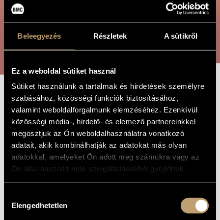
ÖSSZETETT KERESÉS
MŰVÉSZADATBÁZIS
ZENEMŰ-ADATBÁZIS
Beleegyezés
Részletek
A sütikről
KERESÉS
ZENEI KÖNYVTÁR, ONLINE KATALÓGUS
Ez a weboldal sütiket használ
Sütiket használunk a tartalmak és hirdetések személyre
szabásához, közösségi funkciók biztosításához,
MAGYAR TARKA -
A MŰ CÍME
valamint weboldalforgalmunk elemzéséhez. Ezenkívül
A FUTVAFESTŐ
közösségi média-, hirdető- és elemező partnereinkkel
MAGÁNYOSSÁGA
megosztjuk az Ön weboldalhasználatra vonatkozó
adatait, akik kombinálhatják az adatokat más olyan
adatokkal, amelyeket Ön adott meg számukra vagy az
Melis László
ZENESZERZŐ
Ön által használt más szolgáltatásokból gyűjtöttek.
Magyar Tarka - A futvafestő magányossága
EREDETI /
MAGYAR CÍM
Hozzájárulás
Elengedhetetlen
Hungarian Cattle - Loneliness of the Running Painter
IDEGEN
kiválasztása
NYELVŰ /
ANGOL CÍM