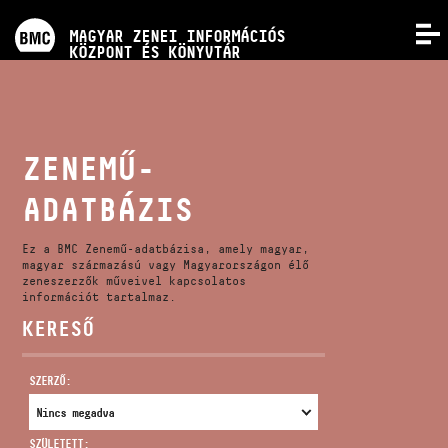
PROGRAMOK
MAGYAR ZENEI INFORMÁCIÓS
MENÜ
KÖZPONT ÉS KÖNYVTÁR
VERSENYEK
KÉPZÉSEK
ZENEMŰ-
ADATBÁZIS
KIADVÁNYOK
Ez a BMC Zenemű-adatbázisa, amely magyar,
RÓLUNK
magyar származású vagy Magyarországon élő
zeneszerzők műveivel kapcsolatos
információt tartalmaz.
KERESŐ
KAPCSOLAT
SZERZŐ:
VIDEÓ GALÉRIA
SZÜLETETT: