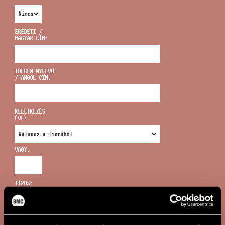
EREDETI /
MAGYAR CÍM:
CÍM
IDEGEN NYELVŰ
/ ANGOL CÍM:
EMAIL
infokozpont@bmc.hu
KELETKEZÉS
ÉVE:
TELEFON
VAGY:
NYITVA TARTÁS
TÍPUS:
ÚJ KERESÉS