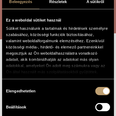
Beleegyezés
Részletek
A sütikről
ÖSSZETETT KERESÉS
MŰVÉSZADATBÁZIS
ZENEMŰ-ADATBÁZIS
Ez a weboldal sütiket használ
KERESÉS
ZENEI KÖNYVTÁR, ONLINE KATALÓGUS
Sütiket használunk a tartalmak és hirdetések személyre
szabásához, közösségi funkciók biztosításához,
valamint weboldalforgalmunk elemzéséhez. Ezenkívül
közösségi média-, hirdető- és elemező partnereinkkel
Ó, AZOK A SZÉP
megosztjuk az Ön weboldalhasználatra vonatkozó
A MŰ CÍME
adatait, akik kombinálhatják az adatokat más olyan
NAPOK!
adatokkal, amelyeket Ön adott meg számukra vagy az
Ön által használt más szolgáltatásokból gyűjtöttek.
Melis László
ZENESZERZŐ
Hozzájárulás
Ó, azok a szép napok!
EREDETI /
Elengedhetetlen
kiválasztása
MAGYAR CÍM
Happy Days!
IDEGEN
NYELVŰ /
Beállítások
ANGOL CÍM
Színházi zene
TÍPUS