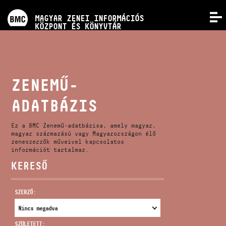
PROGRAMOK
MAGYAR ZENEI INFORMÁCIÓS
MENÜ
KÖZPONT ÉS KÖNYVTÁR
VERSENYEK
KÉPZÉSEK
ZENEMŰ-
ADATBÁZIS
KIADVÁNYOK
Ez a BMC Zenemű-adatbázisa, amely magyar,
RÓLUNK
magyar származású vagy Magyarországon élő
zeneszerzők műveivel kapcsolatos
információt tartalmaz.
KERESŐ
KAPCSOLAT
SZERZŐ:
VIDEÓ GALÉRIA
SZÜLETETT: