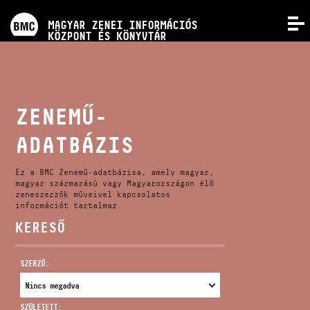
PROGRAMOK
MAGYAR ZENEI INFORMÁCIÓS
MENÜ
KÖZPONT ÉS KÖNYVTÁR
VERSENYEK
KÉPZÉSEK
ZENEMŰ-
ADATBÁZIS
KIADVÁNYOK
Ez a BMC Zenemű-adatbázisa, amely magyar,
RÓLUNK
magyar származású vagy Magyarországon élő
zeneszerzők műveivel kapcsolatos
információt tartalmaz.
KERESŐ
KAPCSOLAT
SZERZŐ:
VIDEÓ GALÉRIA
SZÜLETETT: