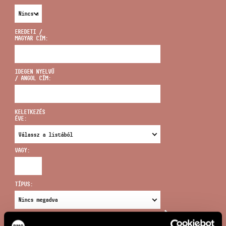
EREDETI /
MAGYAR CÍM:
CÍM
IDEGEN NYELVŰ
/ ANGOL CÍM:
EMAIL
infokozpont@bmc.hu
KELETKEZÉS
ÉVE:
TELEFON
VAGY:
NYITVA TARTÁS
TÍPUS:
ÚJ KERESÉS