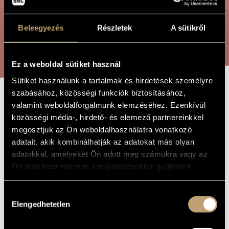
ÖSSZETETT KERESÉS
MŰVÉSZADATBÁZIS
Beleegyezés
Részletek
A sütikről
ZENEMŰ-ADATBÁZIS
KERESÉS
ZENEI KÖNYVTÁR, ONLINE KATALÓGUS
Ez a weboldal sütiket használ
Sütiket használunk a tartalmak és hirdetések személyre
szabásához, közösségi funkciók biztosításához,
DÚL-FÚL, ÉS
valamint weboldalforgalmunk elemzéséhez. Ezenkívül
A MŰ CÍME
közösségi média-, hirdető- és elemező partnereinkkel
ELNÉMUL
megosztjuk az Ön weboldalhasználatra vonatkozó
adatait, akik kombinálhatják az adatokat más olyan
adatokkal, amelyeket Ön adott meg számukra vagy az
Melis László
ZENESZERZŐ
Ön által használt más szolgáltatásokból gyűjtöttek.
Dúl-fúl, és elnémul
EREDETI /
MAGYAR CÍM
Hozzájárulás
Larmar och gör sig till / In the Presence of a Clown
IDEGEN
Elengedhetetlen
NYELVŰ /
kiválasztása
ANGOL CÍM
2010
A MŰ