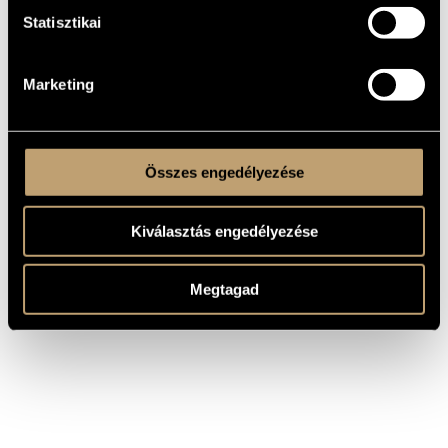
időről és a folyóról, 2000), illetve a Budapesti Csellóegyüttes
Statisztikai
részére (Csellómánia, 2000) egy négytételes darabot. Ezen
kívül több tucat játékfilm, többszáz színházi előadás és
rádiójáték zenéjét szerezte.
Díjak, elismerések
Marketing
1995 Filmkritikusok Díja
2008 Erkel Ferenc-díj
Összes engedélyezése
Kiválasztás engedélyezése
Megtagad