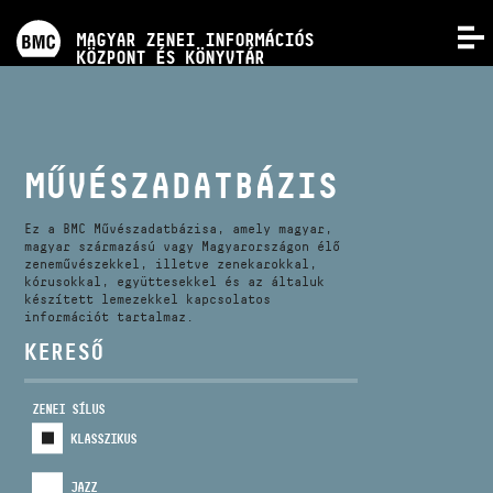
PROGRAMOK
MAGYAR ZENEI INFORMÁCIÓS
MENÜ
KÖZPONT ÉS KÖNYVTÁR
VERSENYEK
KÉPZÉSEK
MŰVÉSZADATBÁZIS
KIADVÁNYOK
Ez a BMC Művészadatbázisa, amely magyar,
magyar származású vagy Magyarországon élő
zeneművészekkel, illetve zenekarokkal,
kórusokkal, együttesekkel és az általuk
RÓLUNK
készített lemezekkel kapcsolatos
információt tartalmaz.
KERESŐ
KAPCSOLAT
ZENEI SÍLUS
VIDEÓ GALÉRIA
KLASSZIKUS
JAZZ