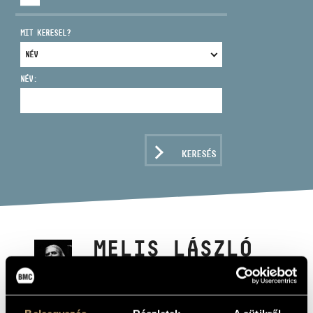
MIT KERESEL?
NÉV:
CÍM
EMAIL
infokozpont@bmc.hu
KERESÉS
TELEFON
NYITVA TARTÁS
MELIS LÁSZLÓ
Zeneszerző