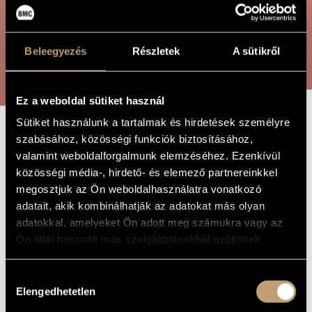
ÖSSZETETT KERESÉS
MŰVÉSZADATBÁZIS
ZENEMŰ-ADATBÁZIS
Beleegyezés
Részletek
A sütikről
KERESÉS
ZENEI KÖNYVTÁR, ONLINE KATALÓGUS
Ez a weboldal sütiket használ
Sütiket használunk a tartalmak és hirdetések személyre
szabásához, közösségi funkciók biztosításához,
A NAGY
A MŰ CÍME
valamint weboldalforgalmunk elemzéséhez. Ezenkívül
FEHÉRVÁRI
közösségi média-, hirdető- és elemező partnereinkkel
ÁRVÍZ
megosztjuk az Ön weboldalhasználatra vonatkozó
adatait, akik kombinálhatják az adatokat más olyan
adatokkal, amelyeket Ön adott meg számukra vagy az
Melis László
ZENESZERZŐ
Ön által használt más szolgáltatásokból gyűjtöttek.
A nagy fehérvári árvíz
EREDETI /
MAGYAR CÍM
Hozzájárulás
Elengedhetetlen
The Great Flood of Fehérvár
IDEGEN
kiválasztása
NYELVŰ /
ANGOL CÍM