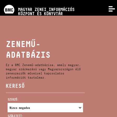
PROGRAMOK
MAGYAR ZENEI INFORMÁCIÓS
MENÜ
KÖZPONT ÉS KÖNYVTÁR
VERSENYEK
KÉPZÉSEK
ZENEMŰ-
ADATBÁZIS
KIADVÁNYOK
Ez a BMC Zenemű-adatbázisa, amely magyar,
RÓLUNK
magyar származású vagy Magyarországon élő
zeneszerzők műveivel kapcsolatos
információt tartalmaz.
KERESŐ
KAPCSOLAT
SZERZŐ:
VIDEÓ GALÉRIA
SZÜLETETT: