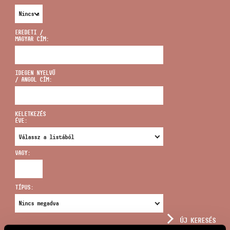
EREDETI /
MAGYAR CÍM:
CÍM
IDEGEN NYELVŰ
/ ANGOL CÍM:
EMAIL
infokozpont@bmc.hu
KELETKEZÉS
ÉVE:
TELEFON
VAGY:
NYITVA TARTÁS
TÍPUS:
ÚJ KERESÉS