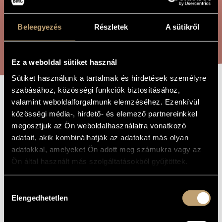
ÖSSZETETT KERESÉS
MŰVÉSZADATBÁZIS
Beleegyezés
Részletek
A sütikről
ZENEMŰ-ADATBÁZIS
KERESÉS
ZENEI KÖNYVTÁR, ONLINE KATALÓGUS
Ez a weboldal sütiket használ
Sütiket használunk a tartalmak és hirdetések személyre
szabásához, közösségi funkciók biztosításához,
AZ ÉLŐ
valamint weboldalforgalmunk elemzéséhez. Ezenkívül
A MŰ CÍME
közösségi média-, hirdető- és elemező partnereinkkel
HOLTTEST
megosztjuk az Ön weboldalhasználatra vonatkozó
adatait, akik kombinálhatják az adatokat más olyan
adatokkal, amelyeket Ön adott meg számukra vagy az
Melis László
ZENESZERZŐ
Ön által használt más szolgáltatásokból gyűjtöttek.
Az élő holttest
EREDETI /
MAGYAR CÍM
Hozzájárulás
The Living Corpse
IDEGEN
Elengedhetetlen
NYELVŰ /
kiválasztása
ANGOL CÍM
2006
A MŰ