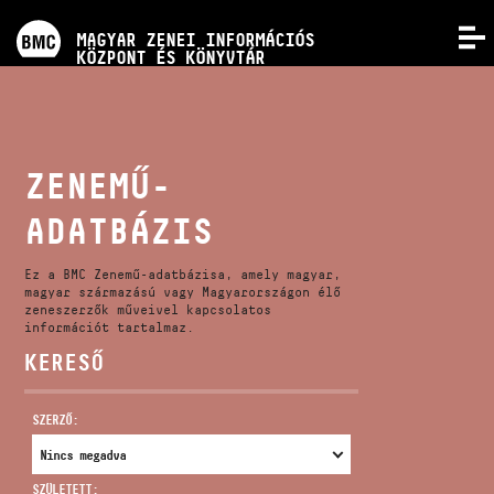
PROGRAMOK
MAGYAR ZENEI INFORMÁCIÓS
MENÜ
KÖZPONT ÉS KÖNYVTÁR
VERSENYEK
KÉPZÉSEK
ZENEMŰ-
ADATBÁZIS
KIADVÁNYOK
Ez a BMC Zenemű-adatbázisa, amely magyar,
RÓLUNK
magyar származású vagy Magyarországon élő
zeneszerzők műveivel kapcsolatos
információt tartalmaz.
KERESŐ
KAPCSOLAT
SZERZŐ:
VIDEÓ GALÉRIA
SZÜLETETT: