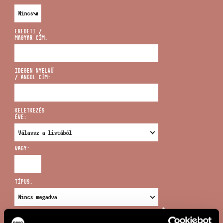
EREDETI /
MAGYAR CÍM:
CÍM
IDEGEN NYELVŰ
/ ANGOL CÍM:
EMAIL
infokozpont@bmc.hu
KELETKEZÉS
ÉVE:
TELEFON
VAGY:
NYITVA TARTÁS
TÍPUS:
ÚJ KERESÉS