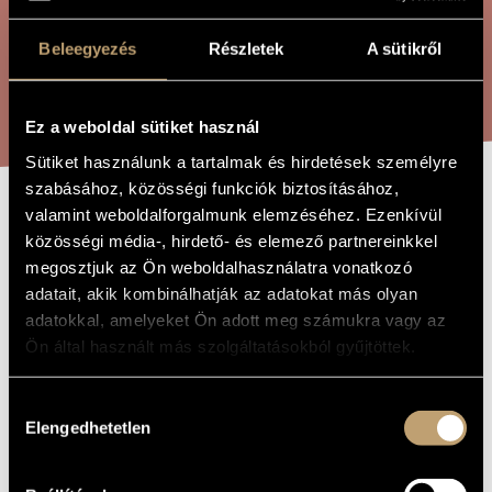
ÖSSZETETT KERESÉS
MŰVÉSZADATBÁZIS
Beleegyezés
Részletek
A sütikről
ZENEMŰ-ADATBÁZIS
KERESÉS
ZENEI KÖNYVTÁR, ONLINE KATALÓGUS
Ez a weboldal sütiket használ
Sütiket használunk a tartalmak és hirdetések személyre
szabásához, közösségi funkciók biztosításához,
valamint weboldalforgalmunk elemzéséhez. Ezenkívül
MEGSZÁLLOTTAK
A MŰ CÍME
közösségi média-, hirdető- és elemező partnereinkkel
megosztjuk az Ön weboldalhasználatra vonatkozó
adatait, akik kombinálhatják az adatokat más olyan
Melis László
ZENESZERZŐ
adatokkal, amelyeket Ön adott meg számukra vagy az
Megszállottak
EREDETI /
Ön által használt más szolgáltatásokból gyűjtöttek.
MAGYAR CÍM
Obsessed
IDEGEN
Hozzájárulás
NYELVŰ /
ANGOL CÍM
Elengedhetetlen
kiválasztása
2001
A MŰ
KELETKEZÉSI
ÉVE