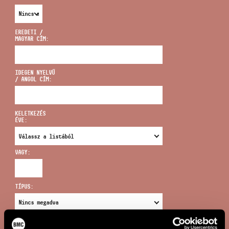
EREDETI /
MAGYAR CÍM:
CÍM
IDEGEN NYELVŰ
/ ANGOL CÍM:
EMAIL
infokozpont@bmc.hu
KELETKEZÉS
ÉVE:
TELEFON
VAGY:
NYITVA TARTÁS
TÍPUS:
ÚJ KERESÉS