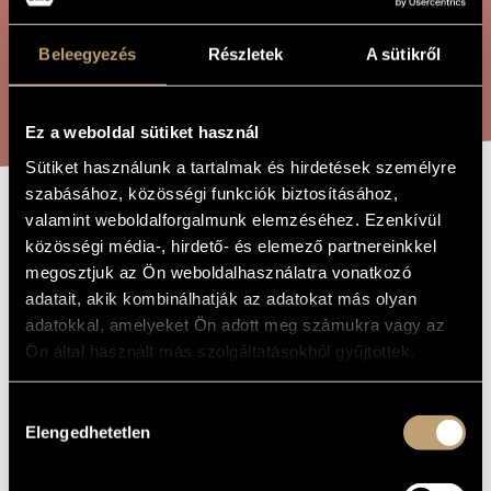
ÖSSZETETT KERESÉS
MŰVÉSZADATBÁZIS
Beleegyezés
Részletek
A sütikről
ZENEMŰ-ADATBÁZIS
KERESÉS
ZENEI KÖNYVTÁR, ONLINE KATALÓGUS
Ez a weboldal sütiket használ
Sütiket használunk a tartalmak és hirdetések személyre
szabásához, közösségi funkciók biztosításához,
valamint weboldalforgalmunk elemzéséhez. Ezenkívül
AUSCHWITZ
A MŰ CÍME
közösségi média-, hirdető- és elemező partnereinkkel
MŰKÖDIK
megosztjuk az Ön weboldalhasználatra vonatkozó
adatait, akik kombinálhatják az adatokat más olyan
adatokkal, amelyeket Ön adott meg számukra vagy az
Melis László
ZENESZERZŐ
Ön által használt más szolgáltatásokból gyűjtöttek.
Auschwitz működik
EREDETI /
MAGYAR CÍM
Hozzájárulás
Auschwitz Works
IDEGEN
Elengedhetetlen
kiválasztása
NYELVŰ /
ANGOL CÍM
2012
A MŰ