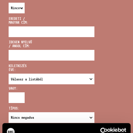
EREDETI /
MAGYAR CÍM:
CÍM
IDEGEN NYELVŰ
/ ANGOL CÍM:
EMAIL
infokozpont@bmc.hu
KELETKEZÉS
ÉVE:
TELEFON
VAGY:
NYITVA TARTÁS
TÍPUS:
ÚJ KERESÉS