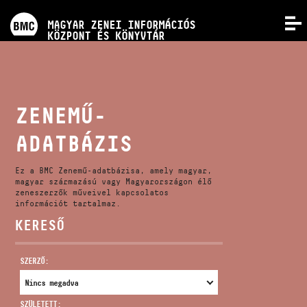
PROGRAMOK
MAGYAR ZENEI INFORMÁCIÓS
MENÜ
KÖZPONT ÉS KÖNYVTÁR
VERSENYEK
KÉPZÉSEK
ZENEMŰ-
ADATBÁZIS
KIADVÁNYOK
Ez a BMC Zenemű-adatbázisa, amely magyar,
RÓLUNK
magyar származású vagy Magyarországon élő
zeneszerzők műveivel kapcsolatos
információt tartalmaz.
KERESŐ
KAPCSOLAT
SZERZŐ:
VIDEÓ GALÉRIA
SZÜLETETT: