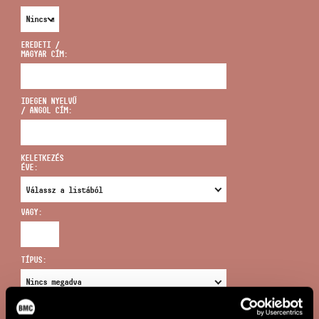
EREDETI /
MAGYAR CÍM:
CÍM
IDEGEN NYELVŰ
/ ANGOL CÍM:
EMAIL
infokozpont@bmc.hu
KELETKEZÉS
ÉVE:
TELEFON
VAGY:
NYITVA TARTÁS
TÍPUS:
ÚJ KERESÉS