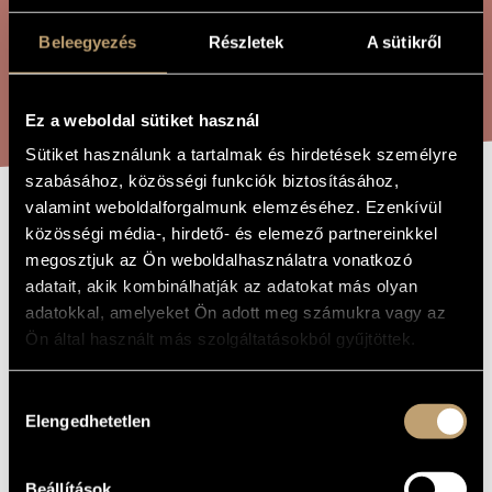
ÖSSZETETT KERESÉS
MŰVÉSZADATBÁZIS
Beleegyezés
Részletek
A sütikről
ZENEMŰ-ADATBÁZIS
KERESÉS
ZENEI KÖNYVTÁR, ONLINE KATALÓGUS
Ez a weboldal sütiket használ
Sütiket használunk a tartalmak és hirdetések személyre
szabásához, közösségi funkciók biztosításához,
valamint weboldalforgalmunk elemzéséhez. Ezenkívül
SIRÁLY
A MŰ CÍME
közösségi média-, hirdető- és elemező partnereinkkel
megosztjuk az Ön weboldalhasználatra vonatkozó
adatait, akik kombinálhatják az adatokat más olyan
Melis László
ZENESZERZŐ
adatokkal, amelyeket Ön adott meg számukra vagy az
Ön által használt más szolgáltatásokból gyűjtöttek.
Sirály
EREDETI /
MAGYAR CÍM
Seagull
IDEGEN
Hozzájárulás
NYELVŰ /
Elengedhetetlen
ANGOL CÍM
kiválasztása
1999
A MŰ
KELETKEZÉSI
ÉVE
Beállítások