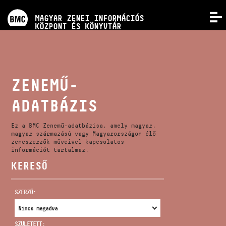
PROGRAMOK
MAGYAR ZENEI INFORMÁCIÓS
MENÜ
KÖZPONT ÉS KÖNYVTÁR
VERSENYEK
KÉPZÉSEK
ZENEMŰ-
ADATBÁZIS
KIADVÁNYOK
Ez a BMC Zenemű-adatbázisa, amely magyar,
RÓLUNK
magyar származású vagy Magyarországon élő
zeneszerzők műveivel kapcsolatos
információt tartalmaz.
KERESŐ
KAPCSOLAT
SZERZŐ:
VIDEÓ GALÉRIA
SZÜLETETT: