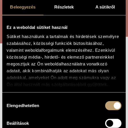
ÖSSZETETT KERESÉS
MŰVÉSZADATBÁZIS
Beleegyezés
Részletek
A sütikről
ZENEMŰ-ADATBÁZIS
KERESÉS
Ez a weboldal sütiket használ
ZENEI KÖNYVTÁR, ONLINE KATALÓGUS
Sütiket használunk a tartalmak és hirdetések személyre
szabásához, közösségi funkciók biztosításához,
valamint weboldalforgalmunk elemzéséhez. Ezenkívül
közösségi média-, hirdető- és elemező partnereinkkel
A RÉGI HÁZBAN
A MŰ CÍME
megosztjuk az Ön weboldalhasználatra vonatkozó
adatait, akik kombinálhatják az adatokat más olyan
Melis László
adatokkal, amelyeket Ön adott meg számukra vagy az
ZENESZERZŐ
Ön által használt más szolgáltatásokból gyűjtöttek.
A régi házban
EREDETI /
MAGYAR CÍM
Hozzájárulás
In the Old House
IDEGEN
Elengedhetetlen
NYELVŰ /
kiválasztása
ANGOL CÍM
2013
A MŰ
KELETKEZÉSI
Beállítások
ÉVE