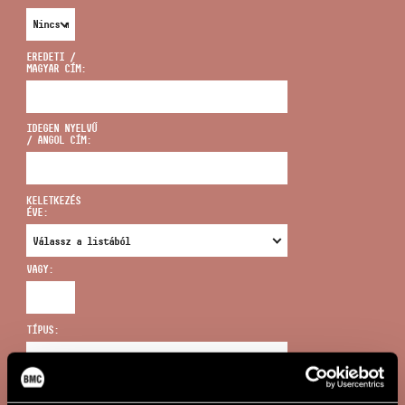
EREDETI /
MAGYAR CÍM:
CÍM
IDEGEN NYELVŰ
/ ANGOL CÍM:
EMAIL
infokozpont@bmc.hu
KELETKEZÉS
ÉVE:
TELEFON
VAGY:
NYITVA TARTÁS
TÍPUS:
ÚJ KERESÉS