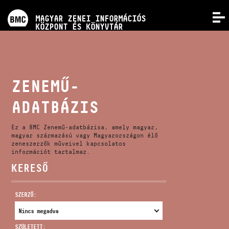
PROGRAMOK
MAGYAR ZENEI INFORMÁCIÓS
MENÜ
KÖZPONT ÉS KÖNYVTÁR
VERSENYEK
KÉPZÉSEK
ZENEMŰ-
ADATBÁZIS
KIADVÁNYOK
Ez a BMC Zenemű-adatbázisa, amely magyar,
RÓLUNK
magyar származású vagy Magyarországon élő
zeneszerzők műveivel kapcsolatos
információt tartalmaz.
KERESŐ
KAPCSOLAT
SZERZŐ:
VIDEÓ GALÉRIA
SZÜLETETT: