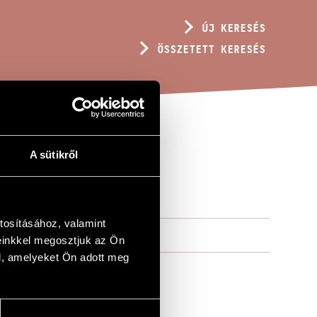
ÚJ KERESÉS
ÖSSZETETT KERESÉS
A sütikről
!
tosításához, valamint
einkkel megosztjuk az Ön
l, amelyeket Ön adott meg