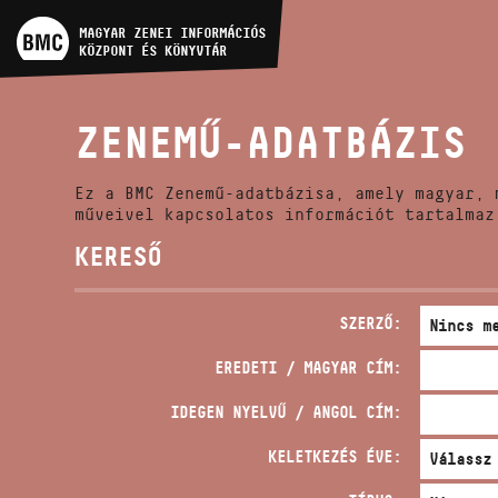
MŰVÉSZADATBÁZIS
MAGYAR ZENEI INFORMÁCIÓS
KÖZPONT ÉS KÖNYVTÁR
ZENEMŰ-ADATBÁZIS
ZENEMŰ-ADATBÁZIS
ZENEI KÖNYVTÁR, ONLINE
KATALÓGUS
Ez a BMC Zenemű-adatbázisa, amely magyar, 
műveivel kapcsolatos információt tartalmaz
KERESŐ
SZERZŐ:
EREDETI / MAGYAR CÍM:
IDEGEN NYELVŰ / ANGOL CÍM:
KELETKEZÉS ÉVE: