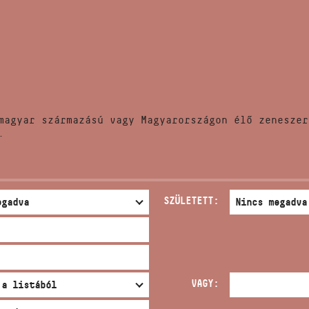
HÍREK
CÍM
VERSENYEK
EMAIL
infokozpont@bmc.hu
KIADVÁNYOK
TELEFON
magyar származású vagy Magyarországon élő zeneszer
KAPCSOLAT
.
NYITVA TARTÁS
SZÜLETETT:
VAGY: