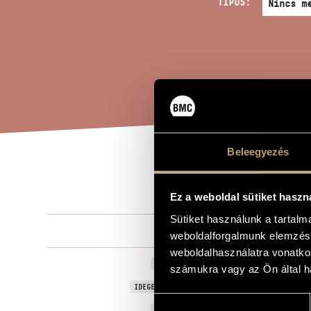
TÍPUS:
Beleegyezés
LEG
A MŰ CÍME
Ez a weboldal sütiket haszn
Sütiket használunk a tartal
Melis László
ZENESZERZŐ
weboldalforgalmunk elemzésé
weboldalhasználatra vonatko
Legyetek jók
EREDETI / MAGYAR CÍM
számukra vagy az Ön által ha
Be Good if Y
IDEGEN NYELVŰ / ANGOL CÍM
Hozzájárulás
2014
A MŰ KELETKEZÉSI ÉVE