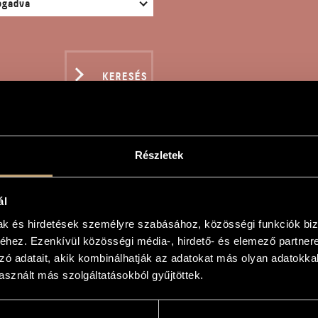
KERESÉS
Részletek
YETEK JÓK, HA TUDTOK
ál
mak és hirdetések személyre szabásához, közösségi funkciók biz
hez. Ezenkívül közösségi média-, hirdető- és elemező partner
zó adatait, akik kombinálhatják az adatokat más olyan adatokka
, ha tudtok!
sznált más szolgáltatásokból gyűjtöttek.
ou Can!