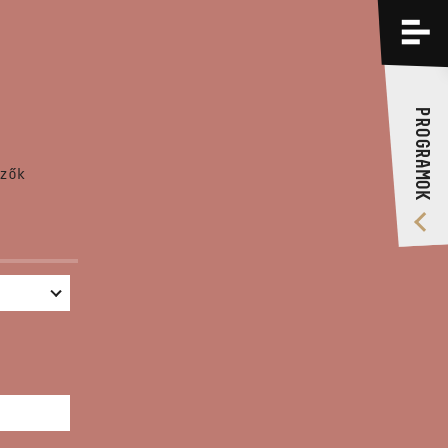
PROGRAMOK
KÉPZÉSEK
PROGRAMOK
RÓLUNK
zők
VIDEÓ GALÉRIA