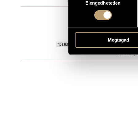
Elengedhetetlen
kiválasztása
Színházi zen
TÍPUS
22 October 2
BEMUTATÓ
MS
KOTTAKIADÓ / FORRÁS
Megtagad
Play by Andr
MEGJEGYZÉSEK, TOVÁBBI INFO
Directed by 