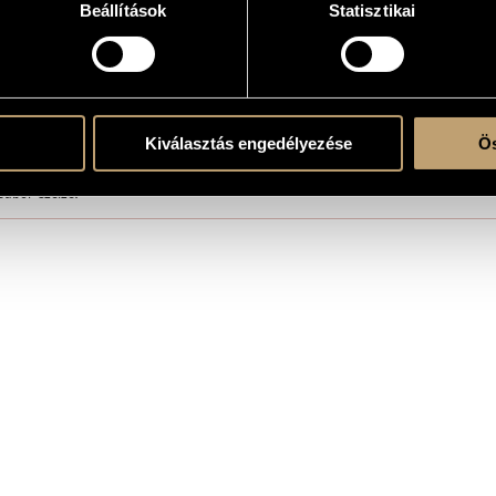
Beállítások
Statisztikai
e
014, Latinovits Theater, Budaörs, Hungary
Kiválasztás engedélyezése
Ös
ás Forgách after Luigi Magni and Bernardino Zapponi
Gábor Czeizel